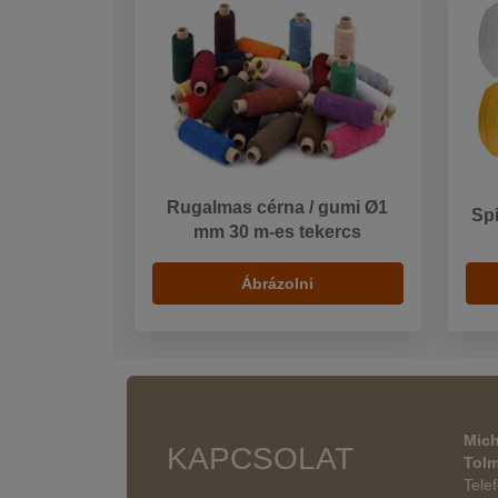
Rugalmas cérna / gumi Ø1
Spi
mm 30 m-es tekercs
Ábrázolni
Mich
KAPCSOLAT
Tol
Tele