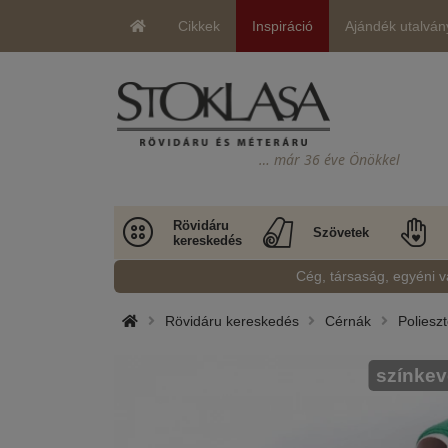
Cikkek
Inspiráció
Ajándék utalván
… már 36 éve Önökkel
Rövidáru
Szövetek
kereskedés
Cég, társaság, egyéni v
Rövidáru kereskedés
Cérnák
Poliesz
színkev