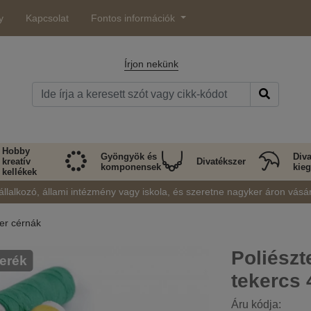
y
Kapcsolat
Fontos információk
Írjon nekünk
Hobby
Gyöngyök és
Diva
kreatív
Divatékszer
komponensek
kieg
kellékek
állalkozó, állami intézmény vagy iskola, és szeretne nagyker áron vásá
ter cérnák
Poliészt
erék
tekercs 
Áru kódja: