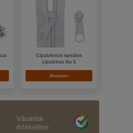
sza
Cipzárkocsi spirálos
cipzárhoz No 5
Ábrázolni
Vásárlók
értékelése