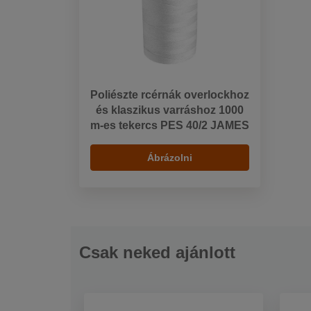
Poliészte rcérnák overlockhoz
és klaszikus varráshoz 1000
m-es tekercs PES 40/2 JAMES
Ábrázolni
Csak neked ajánlott