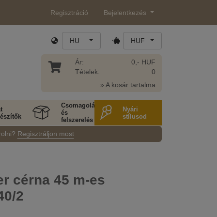
Regisztráció
Bejelentkezés
HU
HUF
Ár:
0,- HUF
Tételek:
0
» A kosár tartalma
Csomagolás
t
Nyári
és
észítők
stílusod
felszerelés
rolni?
Regisztráljon most
er cérna 45 m-es
40/2