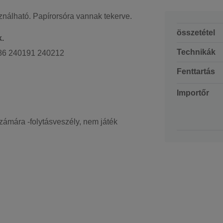
álható. Papírorsóra vannak tekerve.
összetétel
k.
Technikák
86 240191 240212
Fenttartás
Importőr
zámára -folytásveszély, nem játék