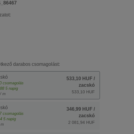
4_86467
zatot:
etkező darabos csomagolást:
cskó
533,10 HUF
/
0
csomagolás
zacskó
88
5 napig
533,10 HUF
/ m
cskó
346,99 HUF
/
7
csomagolás
zacskó
4
5 napig
2 081,94 HUF
 m