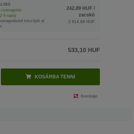
acskó
242,89 HUF
/
csomagolás
zacskó
2
5 napig
somagolásból készítjük el
2 914,68 HUF
m
533,10 HUF
KOSÁRBA TENNI
Kombájn