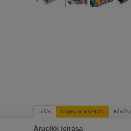
Leírás
Nagybani beszerzés
Kérdés
Árucikk leírása