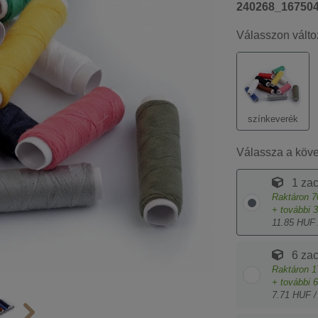
240268_16750
Válasszon válto
színkeverék
Válassza a köv
1 za
Raktáron
7
+ további
3
11.85 HUF 
6 za
Raktáron
1
+ további
6
7.71 HUF /