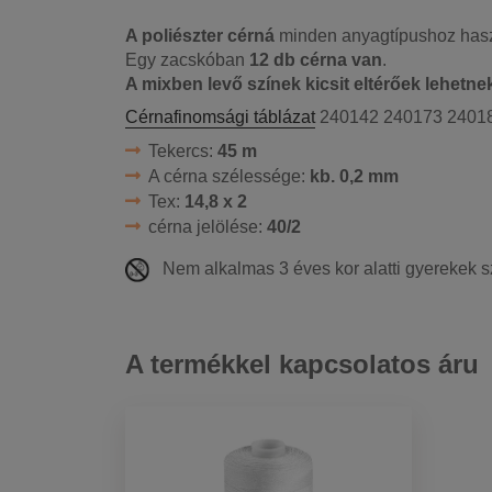
A poliészter cérná
minden anyagtípushoz haszn
Egy zacskóban
12 db cérna van
.
A mixben levő színek kicsit eltérőek lehetne
Cérnafinomsági táblázat
240142 240173 2401
Tekercs:
45 m
A cérna szélessége:
kb. 0,2 mm
Tex:
14,8 x 2
cérna jelölése:
40/2
Nem alkalmas 3 éves kor alatti gyerekek s
A termékkel kapcsolatos áru