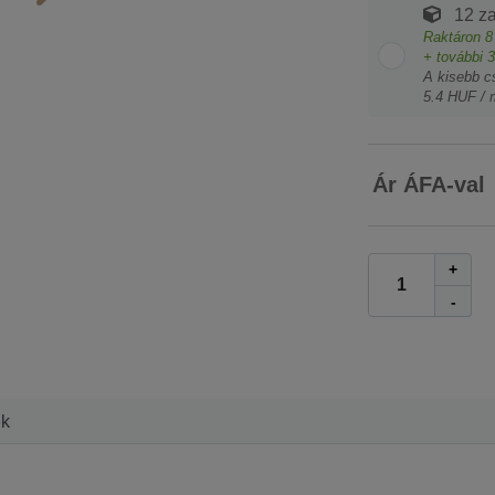
12 z
Raktáron
8
+ további
3
A kisebb c
5.4 HUF / 
Ár ÁFA-val
+
-
ek