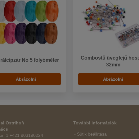
Gombostű üvegfejű hos
rálcipzár No 5 folyóméter
32mm
Ábrázolni
Ábrázolni
al Ostrihoň
További információk
mács
» Sütik beállítása
fon 1 +421 903190224