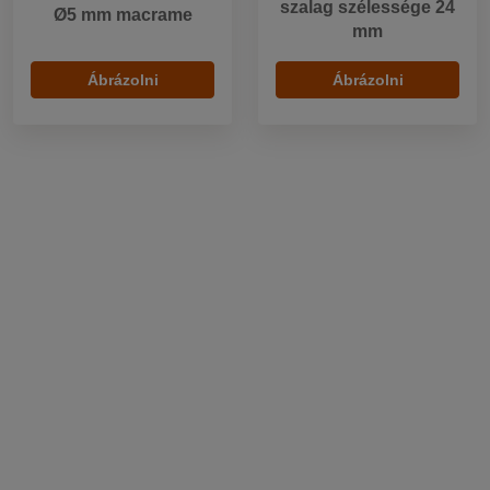
szalag szélessége 24
Ø5 mm macrame
mm
Ábrázolni
Ábrázolni
1 m
9 m
1 fekete - arany
1 m - folyóméter
Raktáron 536 m
Levágjuk Önnek a szükséges mennyiséget
845,39 HUF / m