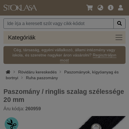
Nyelv
Fő
Beje
/
ajánlat
Pénznem
Kateg
Kategóriák
Cég, társaság, egyéni vállalkozó, állami intézmény vagy
iskola, és szeretne nagyker áron vásárolni?
Regisztráljon
most
Rövidáru kereskedés
Paszományok, kígyóanyag és
bortnyi
Ruha paszomány
Paszomány / ringlis szalag szélessége
20 mm
Áru kódja:
260959