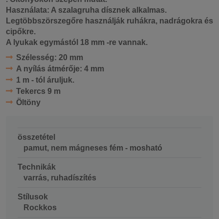
Használata:
A szalag
ruha dísznek alkalmas
.
Legtöbbször
szegőre használják
ruhákra, nadrágokra és
cipőkre.
A lyukak egymástól 18 mm -re vannak.
Szélesség:
20 mm
A nyílás átmérője:
4 mm
1 m - tól áruljuk.
Tekercs
9 m
Öltöny
összetétel
pamut, nem mágneses fém - mosható
Technikák
varrás, ruhadíszítés
Stílusok
Rockkos