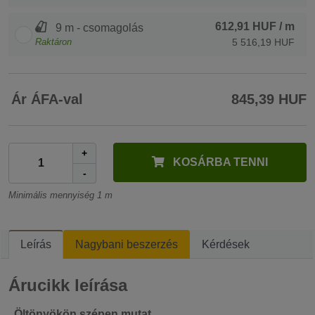
612,91 HUF
/ m
9 m - csomagolás
Raktáron
5 516,19 HUF
Ár ÁFA-val
845,39 HUF
+
KOSÁRBA TENNI
-
Minimális mennyiség 1 m
Leírás
Nagybani beszerzés
Kérdések
Árucikk leírása
. Öltönyökön szépen mutat.