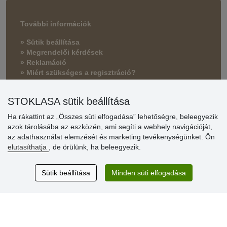
További információk
» Sütik beállítása
» Megrendelői kérdések
» Reklamáció
» Miért szükséges a regisztráció?
» Kedvezmények és jutalmak nagykereskedelmi
STOKLASA sütik beállítása
vásárlóinknak
Ha rákattint az „Összes süti elfogadása” lehetőségre, beleegyezik
» Súgó
azok tárolásába az eszközén, ami segíti a webhely navigációját,
az adathasználat elemzését és marketing tevékenységünket. Ön
elutasíthatja
, de örülünk, ha beleegyezik.
Vásárlók
értékelése
Sütik beállítása
Minden süti elfogadása
Excellent service
Thank you.