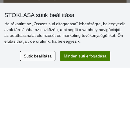
» Kedvezmények és jutalmak nagykereskedelmi
STOKLASA sütik beállítása
vásárlóinknak
Ha rákattint az „Összes süti elfogadása” lehetőségre, beleegyezik
» Súgó
azok tárolásába az eszközén, ami segíti a webhely navigációját,
az adathasználat elemzését és marketing tevékenységünket. Ön
elutasíthatja
, de örülünk, ha beleegyezik.
Vásárlók
értékelése
Sütik beállítása
Minden süti elfogadása
Excellent service
Thank you.
Aktuális 159 recenzió
* Nem ellenőrizzük a recenziókat