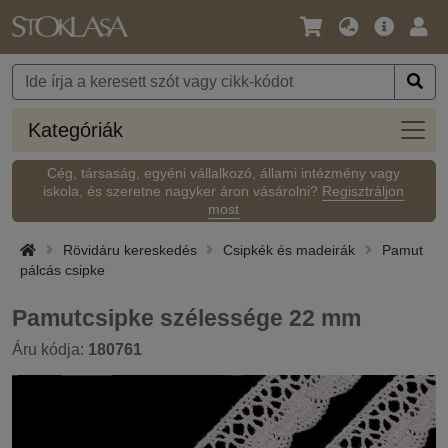
Nyelv
Fő
Beje
/
ajánlat
Pénznem
Kateg
Kategóriák
Cég, társaság, egyéni vállalkozó, állami intézmény vagy
iskola, és szeretne nagyker áron vásárolni?
Regisztráljon
most
Rövidáru kereskedés
Csipkék és madeirák
Pamut
pálcás csipke
Pamutcsipke szélessége 22 mm
Áru kódja:
180761