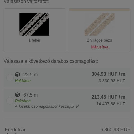
Válasszon változatot:
1 fehér
2 világos bézs
kiárusítva
Válassza a következő darabos csomagolást:
304,93 HUF
/ m
22.5 m
Raktáron
6 860,93 HUF
67.5 m
213,45 HUF
/ m
Raktáron
14 407,88 HUF
A kisebb csomagolásból készítjük el
Eredeti ár
6 860,93 HUF