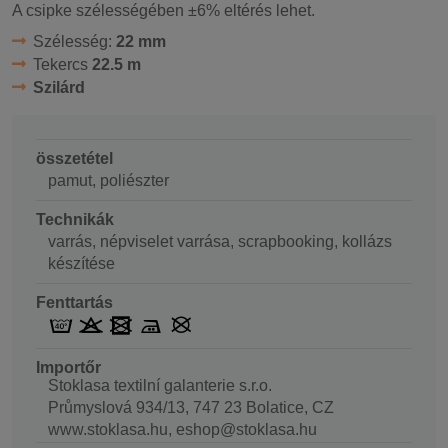
A csipke szélességében ±6% eltérés lehet.
Szélesség:
22 mm
Tekercs
22.5 m
Szilárd
összetétel
pamut, poliészter
Technikák
varrás, népviselet varrása, scrapbooking, kollázs
készítése
Fenttartás
Importőr
Stoklasa textilní galanterie s.r.o.
Průmyslová 934/13, 747 23 Bolatice, CZ
www.stoklasa.hu, eshop@stoklasa.hu