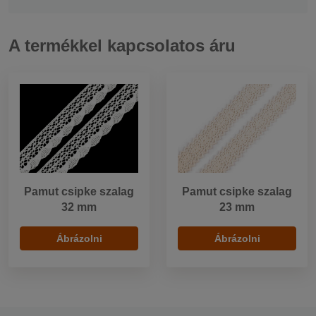
A termékkel kapcsolatos áru
Pamut csipke szalag
Pamut csipke szalag
32 mm
23 mm
Ábrázolni
Ábrázolni