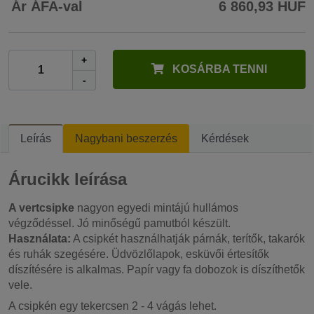
Ár ÁFA-val
6 860,93 HUF
+
KOSÁRBA TENNI
-
Leírás
Nagybani beszerzés
Kérdések
Árucikk leírása
A vertcsipke
nagyon egyedi mintájú hullámos
végződéssel. Jó minőségű pamutból készült.
Használata:
A csipkét használhatják párnák, terítők, takarók
és ruhák szegésére. Üdvözlőlapok, esküvői értesítők
díszítésére is alkalmas. Papír vagy fa dobozok is díszíthetők
vele.
A csipkén egy tekercsen 2 - 4 vágás lehet.