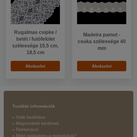
Rugalmas csipke /
Madeira pamut -
betét / futófelület
csuka szélessége 40
szélessége 15,5 cm,
mm
18,5 cm
Ábrázolni
Ábrázolni
További információk
» Sütik beállítása
» Megrendelői kérdések
» Reklamáció
» Miért szükséges a regisztráció?