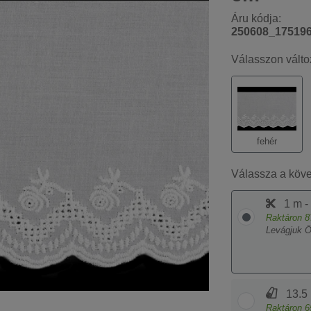
Áru kódja:
250608_17519
Válasszon válto
fehér
Válassza a köv
1 m -
Raktáron
8
Levágjuk 
13.5 
Raktáron
6