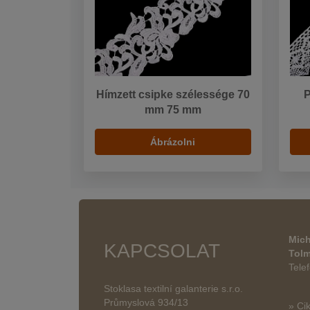
Hímzett csipke szélessége 70
P
mm 75 mm
Ábrázolni
Mich
KAPCSOLAT
Tol
Tele
Stoklasa textilní galanterie s.r.o.
Průmyslová 934/13
» Ci