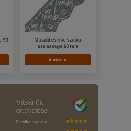
e 90
Műszál csipke szalag
szélessége 60 mm
Ábrázolni
Vásárlók
értékelése
Excellent service