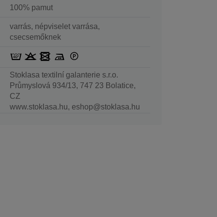
100% pamut
varrás, népviselet varrása,
csecsemőknek
Stoklasa textilní galanterie s.r.o.
Průmyslová 934/13, 747 23 Bolatice,
CZ
www.stoklasa.hu, eshop@stoklasa.hu