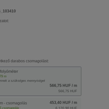
6_103410
zatot:
etkező darabos csomagolást:
 folyóméter
79
m
Önnek a szükséges mennyiséget
566,75 HUF
/ m
566,75 HUF
453,40 HUF
/ m
m - csomagolás
5
csomagolás
6 120,90 HUF