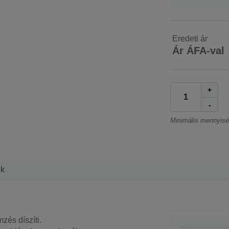
Eredeti ár
Ár ÁFA-val
+
-
Minimális mennyis
ek
zés díszíti.