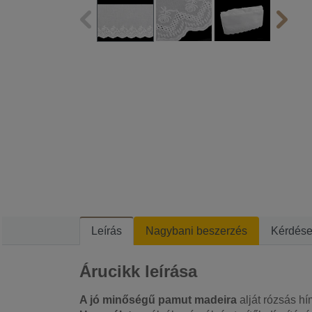
Leírás
Nagybani beszerzés
Kérdés
Árucikk leírása
A jó minőségű pamut madeira
alját rózsás hím