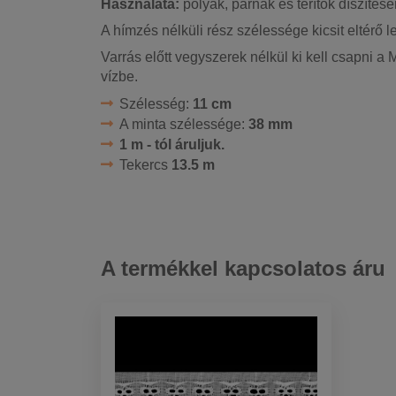
Használata:
pólyák, párnák és terítők díszítésé
A hímzés nélküli rész szélessége kicsit eltérő l
Varrás előtt vegyszerek nélkül ki kell csapni a
vízbe.
Szélesség:
11 cm
A minta szélessége:
38 mm
1 m - tól áruljuk.
Tekercs
13.5 m
A termékkel kapcsolatos áru