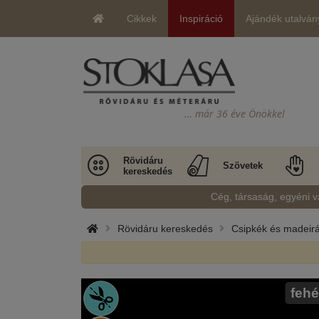
Cikkek
Inspiráció
Ajándék utalván
… már 36 éve Önökkel
Rövidáru
Szövetek
kereskedés
Cég, társaság, egyéni v
Rövidáru kereskedés
Csipkék és madeir
fehé