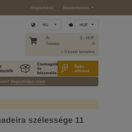
Regisztráció
Bejelentkezés
HU
HUF
Ár:
0,- HUF
Tételek:
0
» A kosár tartalma
Csomagolás
t
Nyári
és
észítők
stílusod
felszerelés
rolni?
Regisztráljon most
adeira szélessége 11