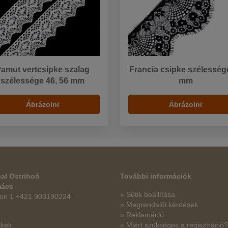
amut vertcsipke szalag
Francia csipke szélesség
szélessége 46, 56 mm
mm
Ábrázolni
Ábrázolni
al Ostrihoň
További információk
mács
» Sütik beállítása
fon 1 +421 903190224
» Megrendelői kérdések
» Reklamáció
kkek
» Miért szükséges a regisztráció?