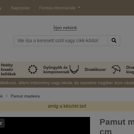
y
Kapcsolat
Fontos információk
Írjon nekünk
Hobby
Gyöngyök és
Diva
kreatív
Divatékszer
komponensek
kieg
kellékek
állalkozó, állami intézmény vagy iskola, és szeretne nagyker áron vásá
ák
Pamut madeira
amíg a készlet tart
Pamut m
r
cm