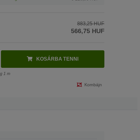
883,25 HUF
566,75 HUF
KOSÁRBA TENNI
ég 1 m
Kombájn