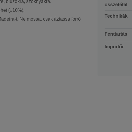
re, blúzokra, szoknyákra.
összetétel
ehet (±10%).
Technikák
 Madeira-t. Ne mossa, csak áztassa forró
Fenttartás
Importőr