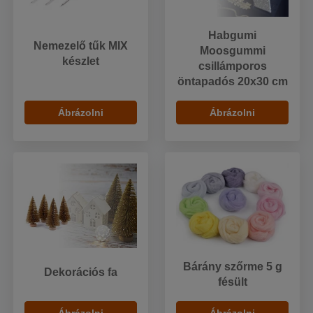
Habgumi
Nemezelő tűk MIX
Moosgummi
készlet
csillámporos
öntapadós 20x30 cm
Ábrázolni
Ábrázolni
Bárány szőrme 5 g
Dekorációs fa
fésült