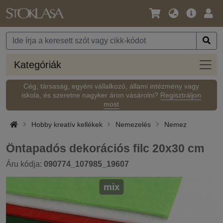
Nyelv
Fő
Beje
/
ajánlat
Pénznem
Kateg
Kategóriák
Cég, társaság, egyéni vállalkozó, állami intézmény vagy
iskola, és szeretne nagyker áron vásárolni?
Regisztráljon
most
Hobby kreatív kellékek
Nemezelés
Nemez
Öntapadós dekorációs filc 20x30 cm
Áru kódja:
090774_107985_19607
mix