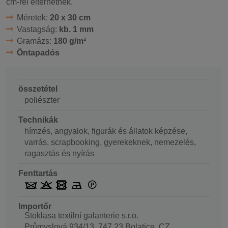
cm-rel eltérhetnek.
Méretek:
20 x 30 cm
Vastagság:
kb. 1 mm
Gramázs:
180 g/m²
Öntapadós
összetétel
poliészter
Technikák
hímzés, angyalok, figurák és állatok képzése,
varrás, scrapbooking, gyerekeknek, nemezelés,
ragasztás és nyírás
Fenttartás
Importőr
Stoklasa textilní galanterie s.r.o.
Průmyslová 934/13, 747 23 Bolatice, CZ