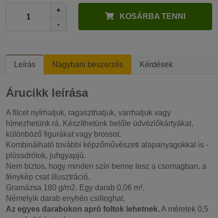
+
KOSÁRBA TENNI
-
Leírás
Nagybani beszerzés
Kérdések
Árucikk leírása
A filcet nyírhatjuk, ragaszthatjuk, varrhatjuk vagy
hímezhetünk rá. Készíthetünk belőle üdvözlőkártyákat,
különböző figurákat vagy brossot.
Kombinálható további képzőművészeti alapanyagokkal is -
plüssdrótok, juhgyapjú.
Nem biztos, hogy minden szín benne lesz a csomagban, a
fénykép csat illusztráció.
Gramázsa 180 g/m2. Egy darab 0,06 m².
Némelyik darab enyhén csilloghat.
Az egyes darabokon apró foltok lehetnek.
A méretek 0,5