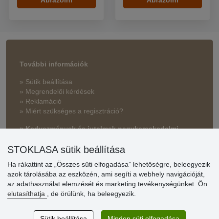
Ábrázolni
Ábrázolni
További információk
» Sütik beállítása
» Megrendelői kérdések
» Reklamáció
» Miért szükséges a regisztráció?
» Kedvezmények és jutalmak nagykereskedelmi
vásárlóinknak
STOKLASA sütik beállítása
» Súgó
Ha rákattint az „Összes süti elfogadása” lehetőségre, beleegyezik
azok tárolásába az eszközén, ami segíti a webhely navigációját,
az adathasználat elemzését és marketing tevékenységünket. Ön
Vásárlók
elutasíthatja
, de örülünk, ha beleegyezik.
értékelése
Sütik beállítása
Minden süti elfogadása