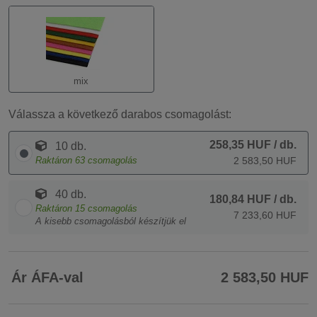
mix
Válassza a következő darabos csomagolást:
258,35 HUF
/ db.
10 db.
Raktáron
63
csomagolás
2 583,50 HUF
40 db.
180,84 HUF
/ db.
Raktáron
15
csomagolás
7 233,60 HUF
A kisebb csomagolásból készítjük el
Ár ÁFA-val
2 583,50 HUF