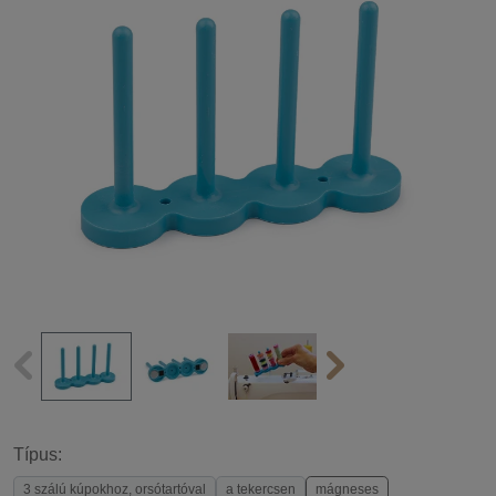
Típus:
3 szálú kúpokhoz, orsótartóval
a tekercsen
mágneses