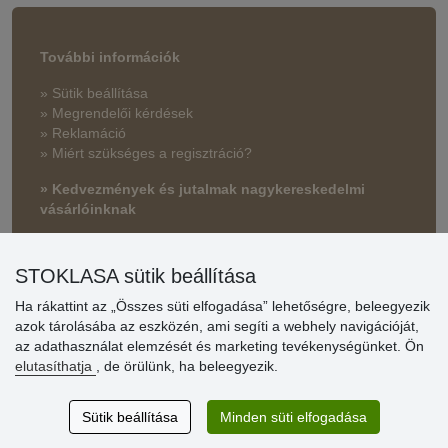
További információk
» Sütik beállítása
» Megrendelői kérdések
» Reklamáció
» Miért szükséges a regisztráció?
» Kedvezmények és jutalmak nagykereskedelmi
vásárlóinknak
» Súgó
STOKLASA sütik beállítása
Ha rákattint az „Összes süti elfogadása” lehetőségre, beleegyezik
Vásárlók
azok tárolásába az eszközén, ami segíti a webhely navigációját,
értékelése
az adathasználat elemzését és marketing tevékenységünket. Ön
elutasíthatja
, de örülünk, ha beleegyezik.
Excellent service
Thank you.
Sütik beállítása
Minden süti elfogadása