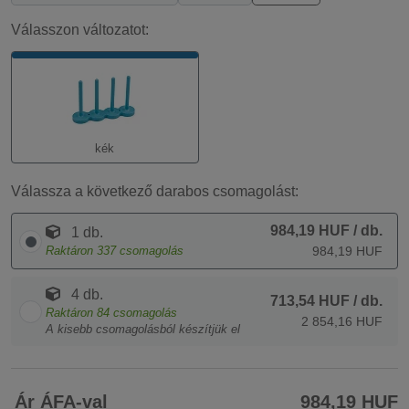
Válasszon változatot:
kék
Válassza a következő darabos csomagolást:
984,19 HUF
/ db.
1 db.
Raktáron
337
csomagolás
984,19 HUF
4 db.
713,54 HUF
/ db.
Raktáron
84
csomagolás
2 854,16 HUF
A kisebb csomagolásból készítjük el
Ár ÁFA-val
984,19 HUF