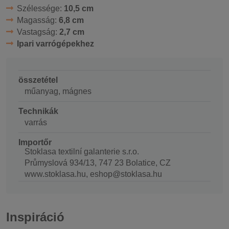
Szélessége:
10,5 cm
Magasság:
6,8 cm
Vastagság:
2,7 cm
Ipari varrógépekhez
összetétel
műanyag, mágnes
Technikák
varrás
Importőr
Stoklasa textilní galanterie s.r.o.
Průmyslová 934/13, 747 23 Bolatice, CZ
www.stoklasa.hu, eshop@stoklasa.hu
Inspiráció