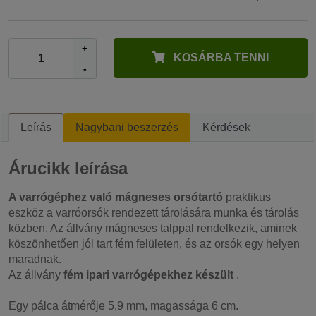
+
KOSÁRBA TENNI
-
Leírás
Nagybani beszerzés
Kérdések
Árucikk leírása
A varrógéphez való mágneses orsótartó
praktikus
eszköz a varróorsók rendezett tárolására munka és tárolás
közben. Az állvány mágneses talppal rendelkezik, aminek
köszönhetően jól tart fém felületen, és az orsók egy helyen
maradnak.
Az állvány
fém ipari varrógépekhez készült
.
Egy pálca átmérője 5,9 mm, magassága 6 cm.