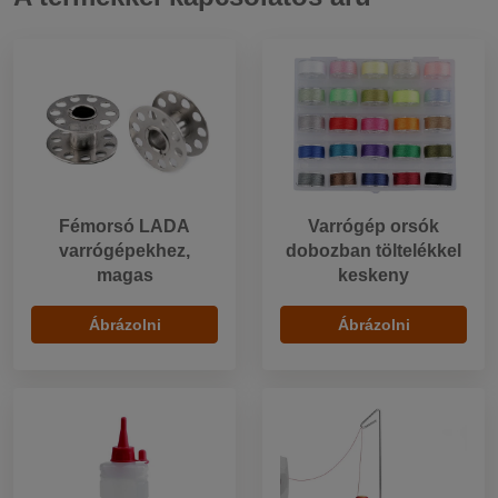
Fémorsó LADA
Varrógép orsók
varrógépekhez,
dobozban töltelékkel
magas
keskeny
Ábrázolni
Ábrázolni