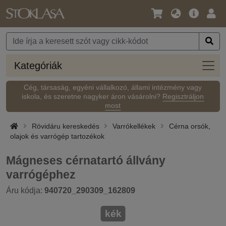
Nyelv
Fő
Beje
/
ajánlat
Pénznem
Kateg
Kategóriák
Cég, társaság, egyéni vállalkozó, állami intézmény vagy
iskola, és szeretne nagyker áron vásárolni?
Regisztráljon
most
Rövidáru kereskedés
Varrókellékek
Cérna orsók,
olajok és varrógép tartozékok
Mágneses cérnatartó állvány
varrógéphez
Áru kódja:
940720_290309_162809
kék