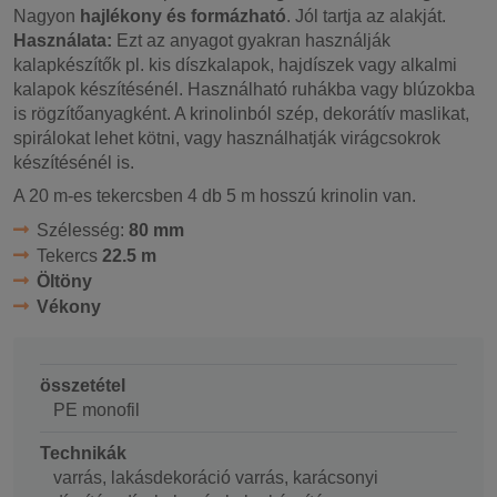
Nagyon
hajlékony és formázható
. Jól tartja az alakját.
Használata:
Ezt az anyagot gyakran használják
kalapkészítők pl. kis díszkalapok, hajdíszek vagy alkalmi
kalapok készítésénél. Használható ruhákba vagy blúzokba
is rögzítőanyagként. A krinolinból szép, dekorátív maslikat,
spirálokat lehet kötni, vagy használhatják virágcsokrok
készítésénél is.
A 20 m-es tekercsben 4 db 5 m hosszú krinolin van.
Szélesség:
80 mm
Tekercs
22.5 m
Öltöny
Vékony
összetétel
PE monofil
Technikák
varrás, lakásdekoráció varrás, karácsonyi