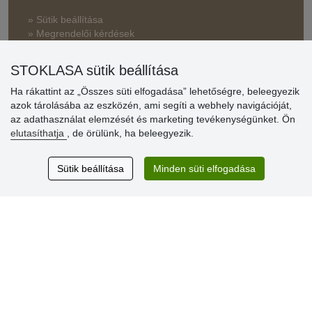
» Sütik beállítása
» Megrendelői kérdések
» Reklamáció
» Miért szükséges a regisztráció?
STOKLASA sütik beállítása
» Kedvezmények és jutalmak nagykereskedelmi
Ha rákattint az „Összes süti elfogadása” lehetőségre, beleegyezik
vásárlóinknak
azok tárolásába az eszközén, ami segíti a webhely navigációját,
az adathasználat elemzését és marketing tevékenységünket. Ön
» Súgó
elutasíthatja
, de örülünk, ha beleegyezik.
Sütik beállítása
Minden süti elfogadása
Vásárlók
értékelése
Excellent service
Thank you.
Aktuális 159 recenzió
* Nem ellenőrizzük a recenziókat