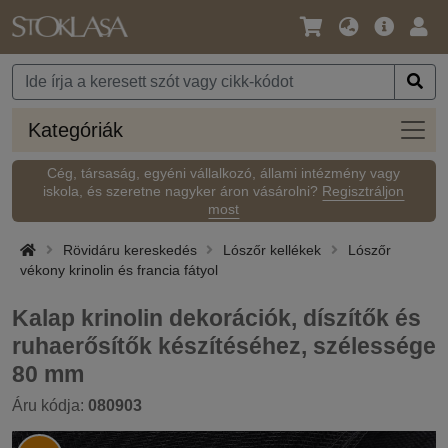
Nyelv
Fő
Beje
/
ajánlat
Pénznem
Kateg
Kategóriák
Cég, társaság, egyéni vállalkozó, állami intézmény vagy
iskola, és szeretne nagyker áron vásárolni?
Regisztráljon
most
Rövidáru kereskedés
Lószőr kellékek
Lószőr
vékony krinolin és francia fátyol
Kalap krinolin dekorációk, díszítők és
ruhaerősítők készítéséhez, szélessége
80 mm
Áru kódja:
080903