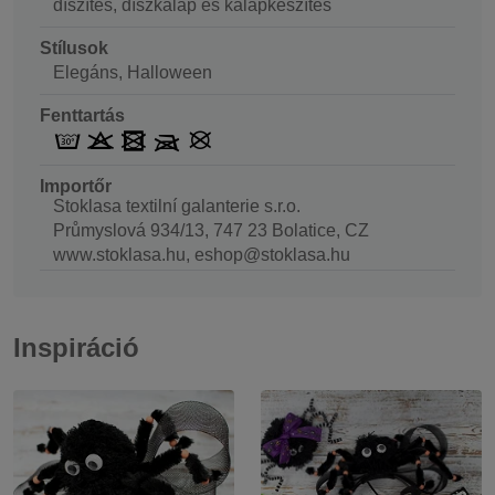
díszítés, díszkalap és kalapkészítés
Stílusok
Elegáns, Halloween
Fenttartás
Importőr
Stoklasa textilní galanterie s.r.o.
Průmyslová 934/13, 747 23 Bolatice, CZ
www.stoklasa.hu, eshop@stoklasa.hu
Inspiráció