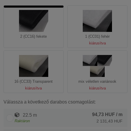
2 (CC16) fekete
1 (CC01) fehér
kiárusítva
16 (CC33) Transparent
mix véletlen variánsok
kiárusítva
kiárusítva
Válassza a következő darabos csomagolást:
94,73 HUF
/ m
22.5 m
Raktáron
2 131,43 HUF