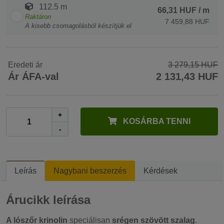
112.5 m
66,31 HUF
/ m
Raktáron
7 459,88 HUF
A kisebb csomagolásból készítjük el
Eredeti ár
3 279,15 HUF
Ár ÁFA-val
2 131,43 HUF
+
KOSÁRBA TENNI
-
Leírás
Nagybani beszerzés
Kérdések
Árucikk leírása
A lószőr krinolin
speciálisan
srégen szövött szalag
.