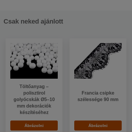
Csak neked ajánlott
Töltőanyag –
polisztirol
Francia csipke
golyócskák Ø5–10
szélessége 90 mm
mm dekorációk
készítéséhez
Ábrázolni
Ábrázolni