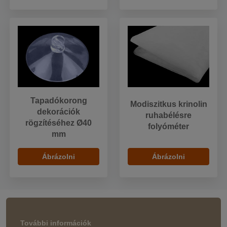
Tapadókorong
Modiszitkus krinolin
dekorációk
ruhabélésre
rögzítéséhez Ø40
folyóméter
mm
Ábrázolni
Ábrázolni
További információk