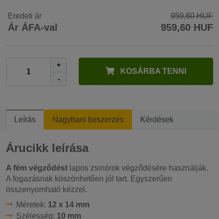
Eredeti ár
959,60 HUF
Ár ÁFA-val
959,60 HUF
+
KOSÁRBA TENNI
-
Leírás
Nagybani beszerzés
Kérdések
Árucikk leírása
A fém végződést
lapos zsinórok végződésére használják.
A fogazásnak köszönhetően jól tart. Egyszerűen
összenyomható kézzel.
Méretek:
12 x 14 mm
Szélesség:
10 mm