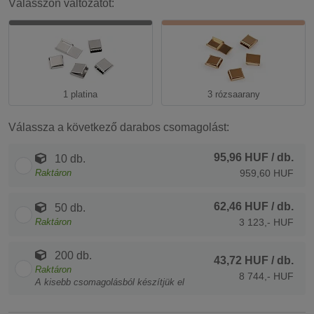
Válasszon változatot:
1 platina
3 rózsaarany
Válassza a következő darabos csomagolást:
95,96 HUF
/ db.
10 db.
Raktáron
959,60 HUF
62,46 HUF
/ db.
50 db.
Raktáron
3 123,- HUF
200 db.
43,72 HUF
/ db.
Raktáron
8 744,- HUF
A kisebb csomagolásból készítjük el