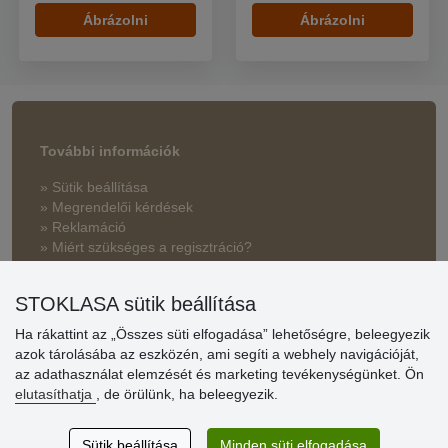
Ábrázolni
Ábrázolni
További információk
» Sütik beállítása
» Megrendelői kérdések
» Reklamáció
» Miért szükséges a regisztráció?
» Kedvezmények és jutalmak nagykereskedelmi
STOKLASA sütik beállítása
vásárlóinknak
Ha rákattint az „Összes süti elfogadása” lehetőségre, beleegyezik
» Súgó
azok tárolásába az eszközén, ami segíti a webhely navigációját,
az adathasználat elemzését és marketing tevékenységünket. Ön
elutasíthatja
, de örülünk, ha beleegyezik.
Vásárlók
értékelése
Sütik beállítása
Minden süti elfogadása