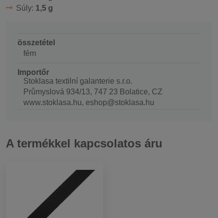
Súly:
1,5 g
összetétel
fém
Importőr
Stoklasa textilní galanterie s.r.o.
Průmyslová 934/13, 747 23 Bolatice, CZ
www.stoklasa.hu, eshop@stoklasa.hu
A termékkel kapcsolatos áru