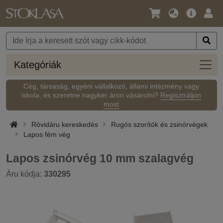
Nyelv
Fő
Beje
/
ajánlat
Pénznem
Kateg
Kategóriák
Cég, társaság, egyéni vállalkozó, állami intézmény vagy
iskola, és szeretne nagyker áron vásárolni?
Regisztráljon
most
Rövidáru kereskedés
Rugós szorítók és zsinórvégek
Lapos fém vég
Lapos zsinórvég 10 mm szalagvég
Áru kódja:
330295