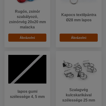
Rugós, zsinór
Kapocs textilpántra
szabályozó,
Ø28 mm lapos
zsinórvég 20x20 mm
malacka
Ábrázolni
Ábrázolni
Szalagvég
lapos gumi
kulcskarikával
szélessége 4, 5 mm
szélessége 25 mm