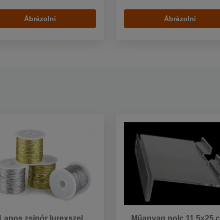
Ábrázolni
Ábrázolni
Lapos zsinór lurexszel
Műanyag polc 11,5x25 