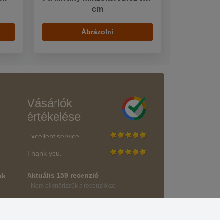
cm
Ábrázolni
Vásárlók
értékelése
Excellent service
Thank you.
Aktuális 159 recenzió
ak
* Nem ellenőrizzük a recenziókat