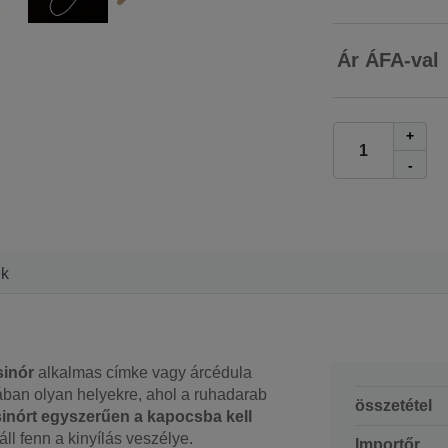
Ár ÁFA-val
+
-
ek
sinór
alkalmas címke vagy árcédula
lában olyan helyekre, ahol a ruhadarab
összetétel
sinórt egyszerűen a kapocsba kell
ll fenn a kinyílás veszélye.
Importőr