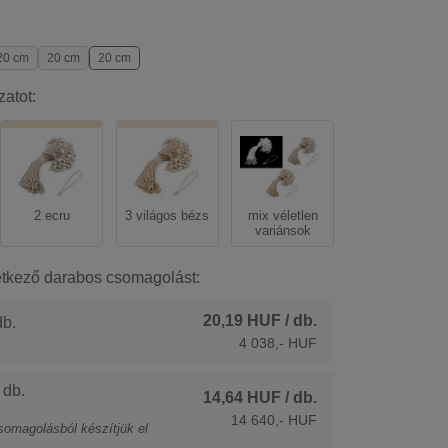
20 cm
20 cm
20 cm
zatot:
2 ecru
3 világos bézs
mix véletlen
variánsok
etkező darabos csomagolást:
20,19 HUF
/ db.
b.
4 038,- HUF
 db.
14,64 HUF
/ db.
14 640,- HUF
somagolásból készítjük el