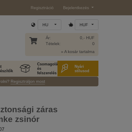
Regisztráció
Bejelentkezés
HU
HUF
Ár:
0,- HUF
Tételek:
0
» A kosár tartalma
Csomagolás
t
Nyári
és
észítők
stílusod
felszerelés
rolni?
Regisztráljon most
ztonsági záras
mke zsinór
07