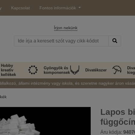
y
Kapcsolat
Fontos információk
Írjon nekünk
Hobby
Gyöngyök és
Diva
kreatív
Divatékszer
komponensek
kieg
kellékek
állalkozó, állami intézmény vagy iskola, és szeretne nagyker áron vásá
kék
Lapos bi
függőcí
Áru kódja:
9407