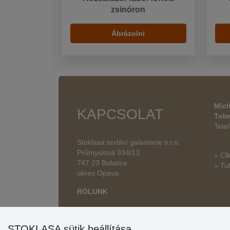
zsinóron
Ábrázolni
Mich
KAPCSOLAT
Tol
Tele
Stoklasa textilní galanterie s.r.o.
Průmyslová 934/13
» Ci
747 23 Bolatice
» Tut
okres Opava
RÓLUNK
STOKLASA sütik beállítása