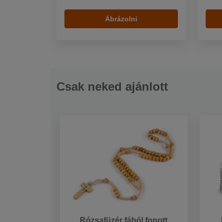
Ábrázolni
Csak neked ajánlott
Rózsafüzér fából fonott