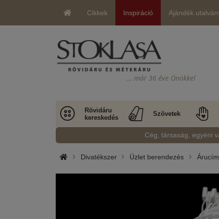
Cikkek
Inspiráció
Ajándék utalván
… már 36 éve Önökkel
Rövidáru
Szövetek
kereskedés
Cég, társaság, egyéni v
Divatékszer
Üzlet berendezés
Árucím