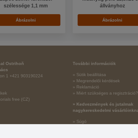
szélessége 1,1 mm
állványhoz
Ábrázolni
Ábrázolni
al Ostrihoň
További információk
mács
» Sütik beállítása
fon 1 +421 903190224
» Megrendelői kérdések
» Reklamáció
kkek
» Miért szükséges a regisztráció?
orials free
(CZ)
» Kedvezmények és jutalmak
nagykereskedelmi vásárlóinkn
» Súgó