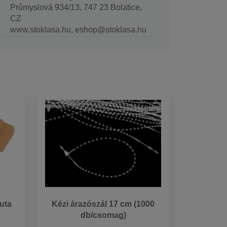
Průmyslová 934/13, 747 23 Bolatice,
CZ
www.stoklasa.hu, eshop@stoklasa.hu
juta
Kézi árazószál 17 cm (1000
db/csomag)