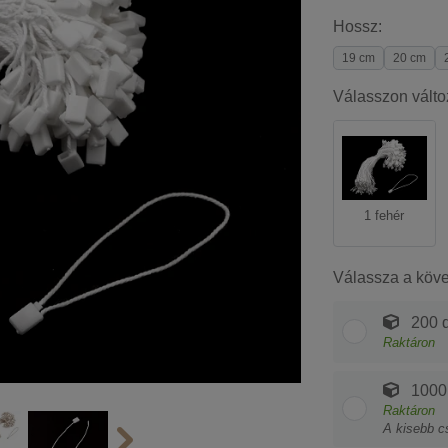
Hossz:
19 cm
20 cm
Válasszon válto
1 fehér
Válassza a köv
200 d
Raktáron
1000
Raktáron
A kisebb c