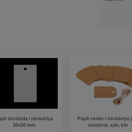
pír árcédula / névkártya
Papír cimke / névkártya 
30x50 mm
zsinórral, szív, kör