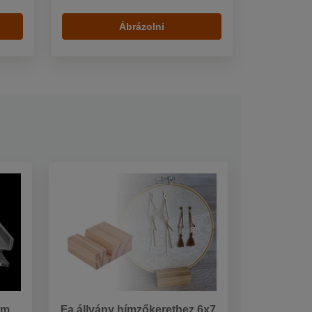
Ábrázolni
cm
Fa állvány hímzőkerethez 6x7