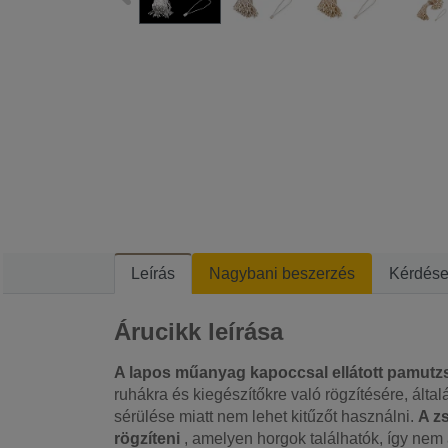
Leírás
Nagybani beszerzés
Kérdés
Árucikk leírása
A lapos műanyag kapoccsal ellátott pamutz
ruhákra és kiegészítőkre való rögzítésére, álta
sérülése miatt nem lehet kitűzőt használni.
A z
rögzíteni
, amelyen horgok találhatók, így nem á