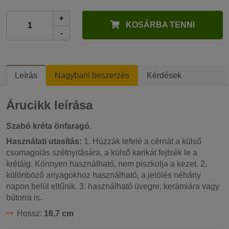
+
KOSÁRBA TENNI
-
Leírás
Nagybani beszerzés
Kérdések
Árucikk leírása
Szabó kréta
önfaragó
.
Használati utasítás:
1. Húzzák lefelé a cérnát a külső
csomagolás szétnyitására, a külső karikát fejtsék le a
krétáig. Könnyen használható, nem piszkolja a kezet. 2.
különböző anyagokhoz használható, a jelölés néhány
napon belül eltűnik. 3. használható üvegre, kerámiára vagy
bútorra is.
Hossz:
16,7 cm