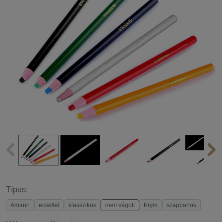
Típus:
Amann
ecsettel
klasszikus
nem vágott
Prym
szappanos