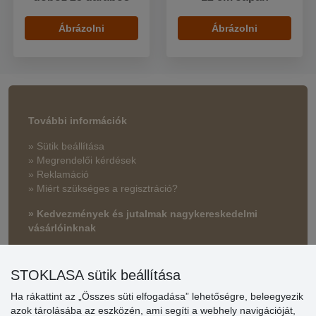
Ábrázolni
Ábrázolni
További információk
» Sütik beállítása
» Megrendelői kérdések
» Reklamáció
» Miért szükséges a regisztráció?
» Kedvezmények és jutalmak nagykereskedelmi
vásárlóinknak
» Súgó
STOKLASA sütik beállítása
Ha rákattint az „Összes süti elfogadása” lehetőségre, beleegyezik
Vásárlók
azok tárolásába az eszközén, ami segíti a webhely navigációját,