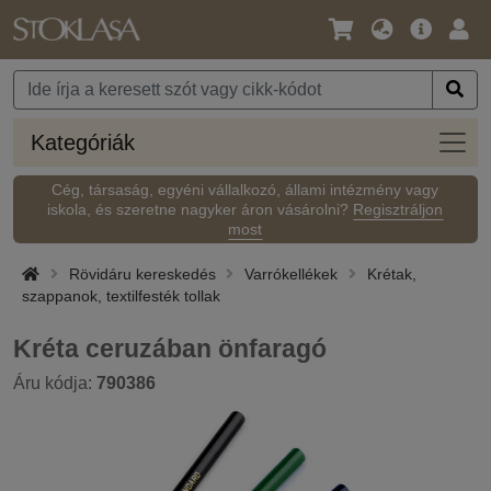
Nyelv
Fő
Beje
/
ajánlat
Pénznem
Kateg
Kategóriák
Cég, társaság, egyéni vállalkozó, állami intézmény vagy
iskola, és szeretne nagyker áron vásárolni?
Regisztráljon
most
Rövidáru kereskedés
Varrókellékek
Krétak,
szappanok, textilfesték tollak
Kréta ceruzában önfaragó
Áru kódja:
790386