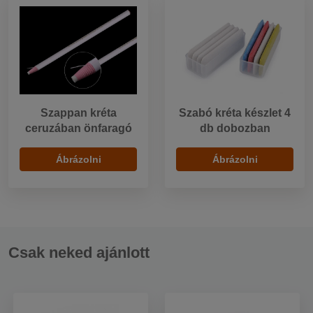
Szappan kréta
Szabó kréta készlet 4
ceruzában önfaragó
db dobozban
Ábrázolni
Ábrázolni
Csak neked ajánlott