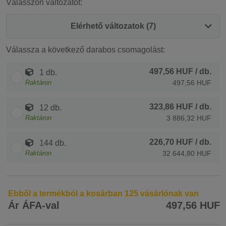
Válasszon változatot:
Elérhető változatok (7)
Válassza a következő darabos csomagolást:
497,56 HUF
/ db.
1 db.
Raktáron
497,56 HUF
323,86 HUF
/ db.
12 db.
Raktáron
3 886,32 HUF
226,70 HUF
/ db.
144 db.
Raktáron
32 644,80 HUF
Ebből a termékból a kosárban 125 vásárlónak van
Ár ÁFA-val
497,56 HUF