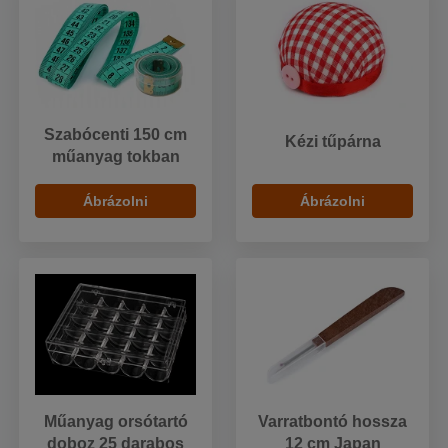
Szabócenti 150 cm
Kézi tűpárna
műanyag tokban
Ábrázolni
Ábrázolni
Műanyag orsótartó
Varratbontó hossza
doboz 25 darabos
12 cm Japan