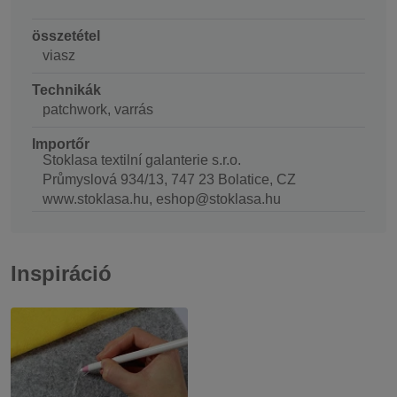
összetétel
viasz
Technikák
patchwork, varrás
Importőr
Stoklasa textilní galanterie s.r.o.
Průmyslová 934/13, 747 23 Bolatice, CZ
www.stoklasa.hu, eshop@stoklasa.hu
Inspiráció