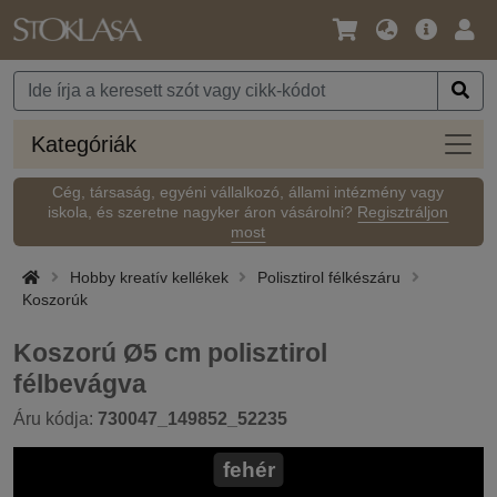
Nyelv
Fő
Beje
/
ajánlat
Pénznem
Kateg
Kategóriák
Cég, társaság, egyéni vállalkozó, állami intézmény vagy
iskola, és szeretne nagyker áron vásárolni?
Regisztráljon
most
Hobby kreatív kellékek
Polisztirol félkészáru
Koszorúk
Koszorú Ø5 cm polisztirol
félbevágva
Áru kódja:
730047_149852_52235
fehér