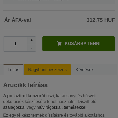
Ár ÁFA-val
312,75 HUF
+
KOSÁRBA TENNI
-
Leírás
Nagybani beszerzés
Kérdések
Árucikk leírása
A polisztirol koszorút
őszi, karácsonyi és húsvéti
dekorációk készítésére lehet használni. Díszíthető
szalagokkal
vagy
művirágokkal, termésekkel.
Ez egy félkész termék díszítésre és további alkotáshoz