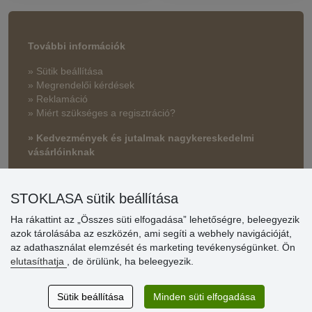
További információk
» Sütik beállítása
» Megrendelői kérdések
» Reklamáció
» Miért szükséges a regisztráció?
» Kedvezmények és jutalmak nagykereskedelmi
vásárlóinknak
» Súgó
STOKLASA sütik beállítása
Ha rákattint az „Összes süti elfogadása” lehetőségre, beleegyezik
Vásárlók
azok tárolásába az eszközén, ami segíti a webhely navigációját,
értékelése
az adathasználat elemzését és marketing tevékenységünket. Ön
elutasíthatja
, de örülünk, ha beleegyezik.
Excellent service
Thank you.
Sütik beállítása
Minden süti elfogadása