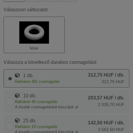
Válasszon változatot:
fehér
Válassza a következő darabos csomagolást:
312,75 HUF
/ db.
1 db.
Raktáron
491
csomagolás
312,75 HUF
10 db.
203,57 HUF
/ db.
Raktáron
49
csomagolás
2 035,70 HUF
A kisebb csomagolásból készítjük el
25 db.
142,50 HUF
/ db.
Raktáron
19
csomagolás
3 562,50 HUF
A kisebb csomagolásból készítjük el