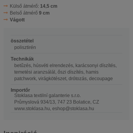
Külső átmérő:
14,5 cm
Belső átmérő
9 cm
Vágott
összetétel
polisztirén
Technikák
betűzés, húsvéti elrendezés, karácsonyi díszítés,
temetési aranzsálál, őszi díszítés, hamis
patchwork, virágkötészet, drótozás, decoupage
Importőr
Stoklasa textilní galanterie s.r.o.
Průmyslová 934/13, 747 23 Bolatice, CZ
www.stoklasa.hu, eshop@stoklasa.hu