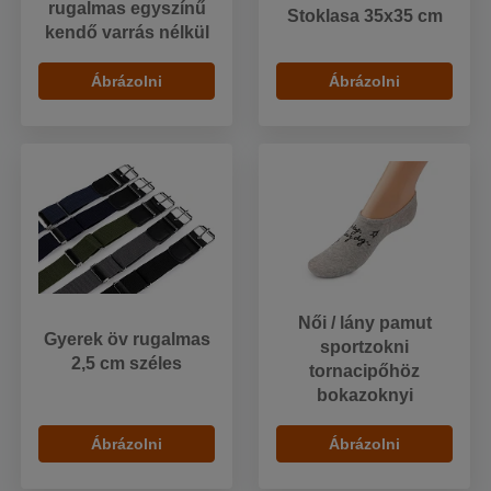
rugalmas egyszínű
Stoklasa 35x35 cm
kendő varrás nélkül
Ábrázolni
Ábrázolni
Női / lány pamut
Gyerek öv rugalmas
sportzokni
2,5 cm széles
tornacipőhöz
bokazoknyi
Ábrázolni
Ábrázolni