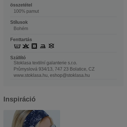
összetétel
100% pamut
Stílusok
Bohém
Fenttartás
Szállító
Stoklasa textilní galanterie s.r.o.
Průmyslová 934/13, 747 23 Bolatice, CZ
www.stoklasa.hu, eshop@stoklasa.hu
Inspiráció