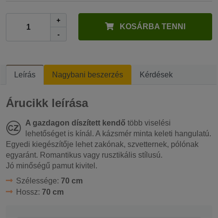
+
KOSÁRBA TENNI
-
Leírás
Nagybani beszerzés
Kérdések
Árucikk leírása
A gazdagon díszített kendő
több viselési
lehetőséget is kínál. A kázsmér minta keleti hangulatú.
Egyedi kiegészítője lehet zakónak, szvetternek, pólónak
egyaránt. Romantikus vagy rusztikális stílusú.
Jó minőségű pamut kivitel.
Szélessége:
70 cm
Hossz:
70 cm