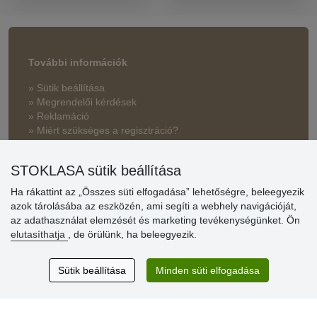
További információk
» Sütik beállítása
» Megrendelői kérdések
» Reklamáció
» Miért szükséges a regisztráció?
» Kedvezmények és jutalmak nagykereskedelmi
STOKLASA sütik beállítása
vásárlóinknak
Ha rákattint az „Összes süti elfogadása” lehetőségre, beleegyezik
» Súgó
azok tárolásába az eszközén, ami segíti a webhely navigációját,
az adathasználat elemzését és marketing tevékenységünket. Ön
elutasíthatja
, de örülünk, ha beleegyezik.
Vásárlók
értékelése
Sütik beállítása
Minden süti elfogadása
Excellent service
Thank you.