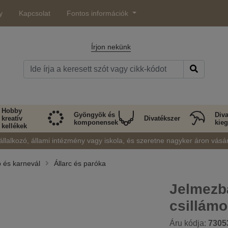
y
Kapcsolat
Fontos információk
Írjon nekünk
Hobby
Gyöngyök és
Diva
kreatív
Divatékszer
komponensek
kieg
kellékek
állalkozó, állami intézmény vagy iskola, és szeretne nagyker áron vásá
p és karnevál
Állarc és paróka
Jelmezbá
csillámo
Áru kódja:
7305