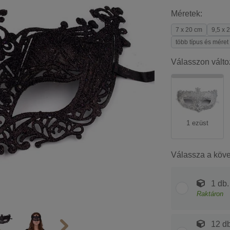
Méretek:
7 x 20 cm
9,5 x 
több típus és méret
Válasszon válto
1 ezüst
Válassza a köv
1 db.
Raktáron
12 db