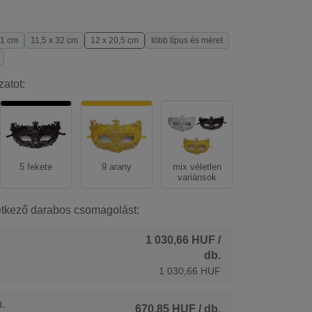
21 cm
11,5 x 32 cm
12 x 20,5 cm
több típus és méret
zatot:
5 fekete
9 arany
mix véletlen
variánsok
etkező darabos csomagolást:
1 030,66 HUF
/
db.
1 030,66 HUF
.
670,85 HUF
/ db.