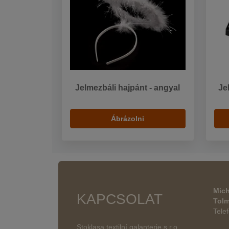
Jelmezbáli hajpánt - angyal
Je
Ábrázolni
Mich
KAPCSOLAT
Tol
Tele
Stoklasa textilní galanterie s.r.o.