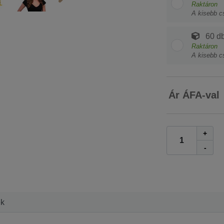
Raktáron
A kisebb c
60 db
Raktáron
A kisebb c
Ár ÁFA-val
+
-
ek