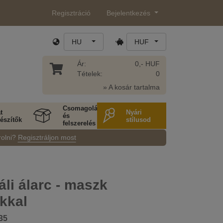
Regisztráció
Bejelentkezés
HU
HUF
Ár:
0,- HUF
Tételek:
0
» A kosár tartalma
Csomagolás
t
Nyári
és
észítők
stílusod
felszerelés
rolni?
Regisztráljon most
li álarc - maszk
kkal
35