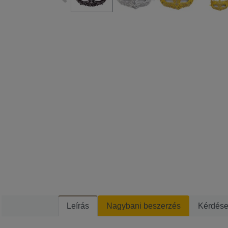
Leírás
Nagybani beszerzés
Kérdés