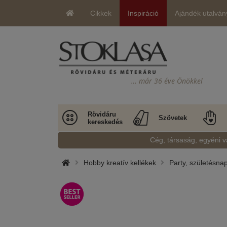
Cikkek
Inspiráció
Ajándék utalván
… már 36 éve Önökkel
Rövidáru
Szövetek
kereskedés
Cég, társaság, egyéni v
Hobby kreatív kellékek
Party, születésna