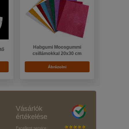
Habgumi Moosgummi
ető
csillámokkal 20x30 cm
Ábrázolni
Vásárlók
értékelése
Excellent service