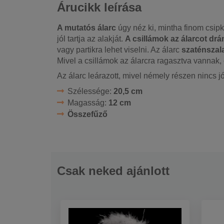
Árucikk leírása
A mutatós álarc
úgy néz ki, mintha finom csip
jól tartja az alakját.
A csillámok az álarcot drá
vagy partikra lehet viselni. Az álarc
szaténszal
Mivel a csillámok az álarcra ragasztva vannak,
Az álarc leárazott, mivel némely részen nincs jól
Szélessége:
20,5 cm
Magasság:
12 cm
Összefűző
Csak neked ajánlott