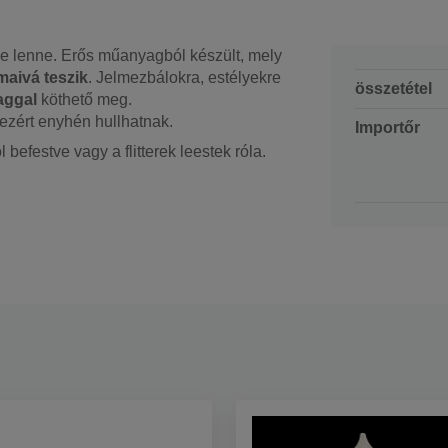
ke lenne. Erős műanyagból készült, mely
maivá teszik
. Jelmezbálokra, estélyekre
összetétel
aggal
köthető meg.
 ezért enyhén hullhatnak.
Importőr
 befestve vagy a flitterek leestek róla.