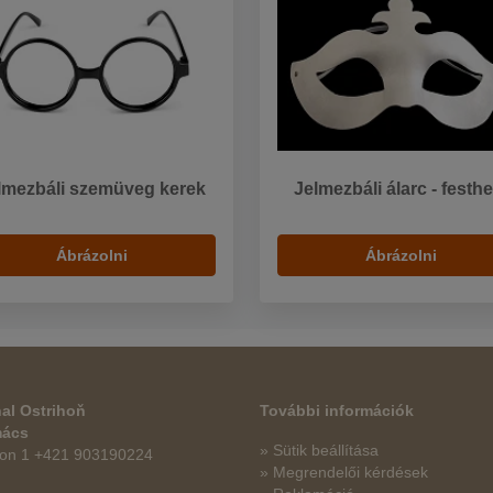
lmezbáli szemüveg kerek
Jelmezbáli álarc - festh
Ábrázolni
Ábrázolni
al Ostrihoň
További információk
mács
» Sütik beállítása
fon 1 +421 903190224
» Megrendelői kérdések