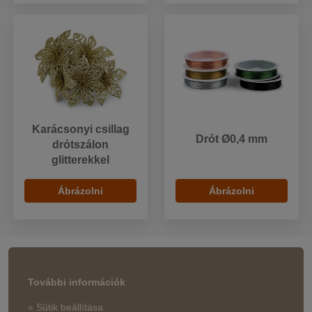
Karácsonyi csillag
Drót Ø0,4 mm
drótszálon
glitterekkel
Ábrázolni
Ábrázolni
További információk
» Sütik beállítása