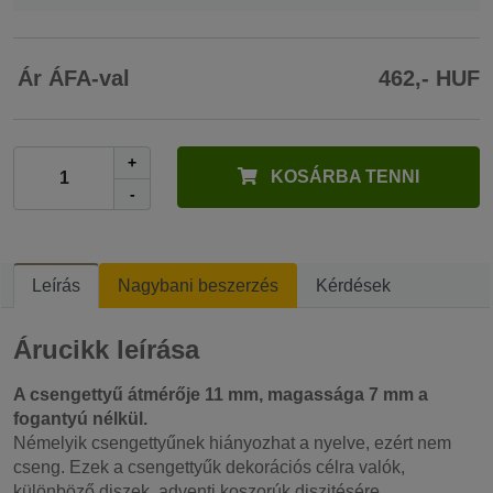
Ár ÁFA-val
462,- HUF
+
KOSÁRBA TENNI
-
Leírás
Nagybani beszerzés
Kérdések
Árucikk leírása
A csengettyű átmérője 11 mm, magassága 7 mm a
fogantyú nélkül.
Némelyik csengettyűnek hiányozhat a nyelve, ezért nem
cseng. Ezek a csengettyűk dekorációs célra valók,
különböző diszek, adventi koszorúk diszitésére