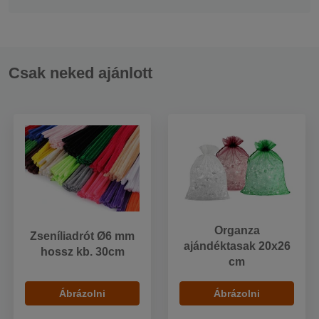
Csak neked ajánlott
Organza
Zseníliadrót Ø6 mm
ajándéktasak 20x26
hossz kb. 30cm
cm
Ábrázolni
Ábrázolni