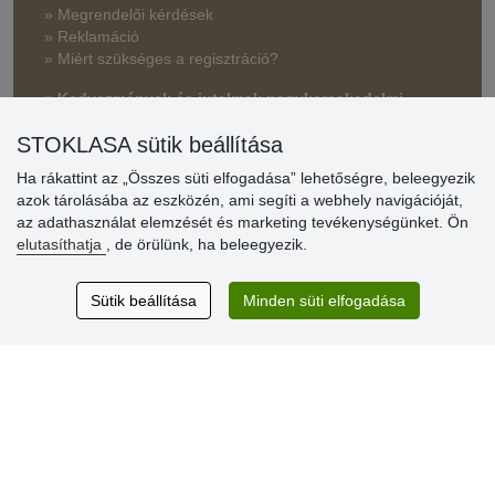
» Megrendelői kérdések
» Reklamáció
» Miért szükséges a regisztráció?
» Kedvezmények és jutalmak nagykereskedelmi
vásárlóinknak
STOKLASA sütik beállítása
» Súgó
Ha rákattint az „Összes süti elfogadása” lehetőségre, beleegyezik
azok tárolásába az eszközén, ami segíti a webhely navigációját,
az adathasználat elemzését és marketing tevékenységünket. Ön
Vásárlók
elutasíthatja
, de örülünk, ha beleegyezik.
értékelése
Sütik beállítása
Minden süti elfogadása
Excellent service
Thank you.
Aktuális 159 recenzió
* Nem ellenőrizzük a recenziókat