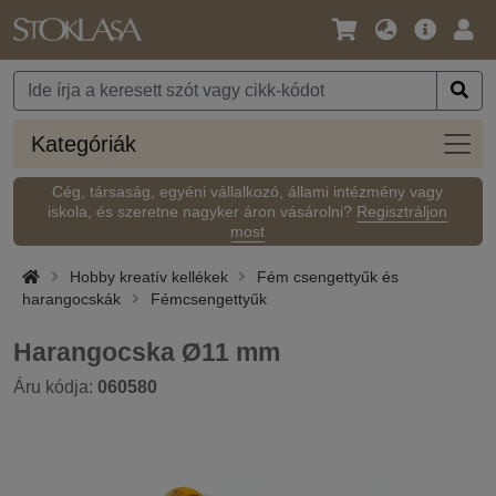
Nyelv
Fő
Beje
/
ajánlat
Pénznem
Kateg
Kategóriák
Cég, társaság, egyéni vállalkozó, állami intézmény vagy
iskola, és szeretne nagyker áron vásárolni?
Regisztráljon
most
Hobby kreatív kellékek
Fém csengettyűk és
harangocskák
Fémcsengettyűk
Harangocska Ø11 mm
Áru kódja:
060580