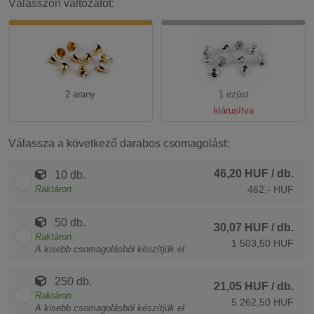
Válasszon változatot:
2 arany
1 ezüst
kiárusítva
Válassza a következő darabos csomagolást:
46,20 HUF
/ db.
10 db.
Raktáron
462,- HUF
50 db.
30,07 HUF
/ db.
Raktáron
1 503,50 HUF
A kisebb csomagolásból készítjük el
250 db.
21,05 HUF
/ db.
Raktáron
5 262,50 HUF
A kisebb csomagolásból készítjük el