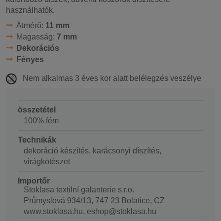
használhatók.
Átmérő:
11 mm
Magasság:
7 mm
Dekorációs
Fényes
Nem alkalmas 3 éves kor alatt belélegzés veszélye
összetétel
100% fém
Technikák
dekoráció készítés, karácsonyi díszítés,
virágkötészet
Importőr
Stoklasa textilní galanterie s.r.o.
Průmyslová 934/13, 747 23 Bolatice, CZ
www.stoklasa.hu, eshop@stoklasa.hu