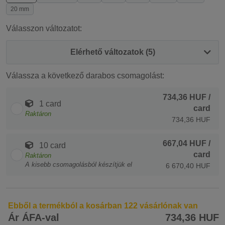
20 mm
Válasszon változatot:
Elérhető változatok (5)
Válassza a következő darabos csomagolást:
734,36 HUF
/
1 card
card
Raktáron
734,36 HUF
667,04 HUF
/
10 card
card
Raktáron
A kisebb csomagolásból készítjük el
6 670,40 HUF
Ebből a termékból a kosárban 122 vásárlónak van
Ár ÁFA-val
734,36 HUF