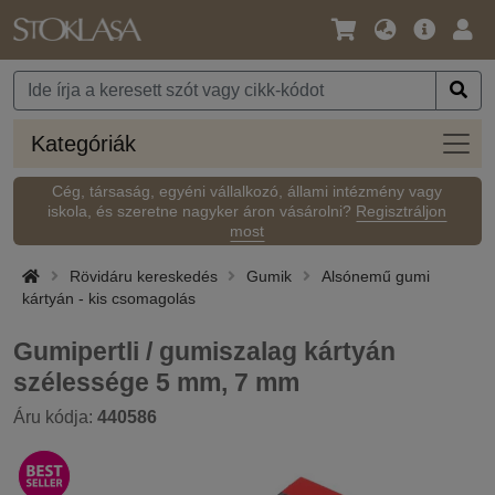
Nyelv
Fő
Beje
/
ajánlat
Pénznem
Kateg
Kategóriák
Cég, társaság, egyéni vállalkozó, állami intézmény vagy
iskola, és szeretne nagyker áron vásárolni?
Regisztráljon
most
Rövidáru kereskedés
Gumik
Alsónemű gumi
kártyán - kis csomagolás
Gumipertli / gumiszalag kártyán
szélessége 5 mm, 7 mm
Áru kódja:
440586