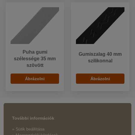
Puha gumi
Gumiszalag 40 mm
szélessége 35 mm
szilikonnal
szövött
Ábrázolni
Ábrázolni
További információk
» Sütik beállítása
» Megrendelői kérdések