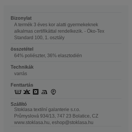
Bizonylat
A termék 3 éves kor alatti gyermekeknek
alkalmas certifikáttal rendelkezik. - Öko-Tex
Standard 100, 1. osztály
összetétel
64% poliészter, 36% elasztodién
Technikák
varrás
Fenttartás
Szállító
Stoklasa textilní galanterie s.r.o.
Průmyslová 934/13, 747 23 Bolatice, CZ
www.stoklasa.hu, eshop@stoklasa.hu