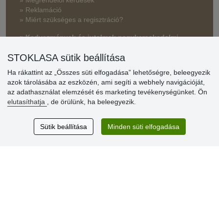
» Reklamáció
» Miért szükséges a regisztráció?
» Kedvezmények és jutalmak nagykereskedelmi
vásárlóinknak
STOKLASA sütik beállítása
» Súgó
Ha rákattint az „Összes süti elfogadása” lehetőségre, beleegyezik
azok tárolásába az eszközén, ami segíti a webhely navigációját,
az adathasználat elemzését és marketing tevékenységünket. Ön
Vásárlók
elutasíthatja
, de örülünk, ha beleegyezik.
értékelése
Sütik beállítása
Minden süti elfogadása
Excellent service
Thank you.
Aktuális 159 recenzió
* Nem ellenőrizzük a recenziókat