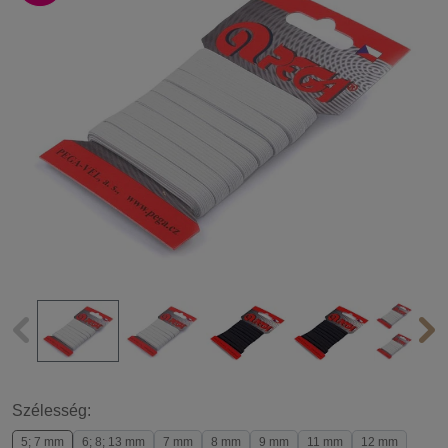
Szélesség:
5; 7 mm
6; 8; 13 mm
7 mm
8 mm
9 mm
11 mm
12 mm