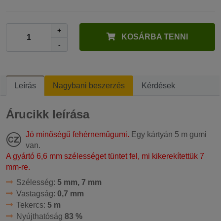
+
KOSÁRBA TENNI
-
Leírás
Nagybani beszerzés
Kérdések
Árucikk leírása
Jó minőségű fehérneműgumi.
Egy kártyán 5 m gumi
van.
A gyártó 6,6 mm szélességet tüntet fel, mi kikerekítettük 7
mm-re.
Szélesség:
5 mm, 7 mm
Vastagság:
0,7 mm
Tekercs:
5 m
Nyújthatóság
83 %