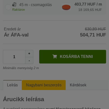
403,77 HUF
/ m
45 m - csomagolás
Raktáron
18 169,65 HUF
Eredeti ár
630,89 HUF
Ár ÁFA-val
504,71 HUF
+
KOSÁRBA TENNI
-
Minimális mennyiség 2 m
Leírás
Nagybani beszerzés
Kérdések
Árucikk leírása