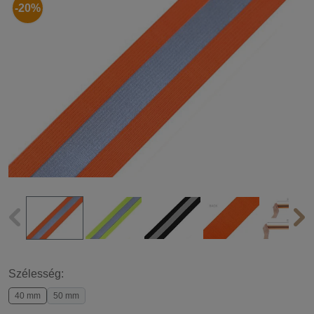
-20%
Szélesség:
40 mm
50 mm