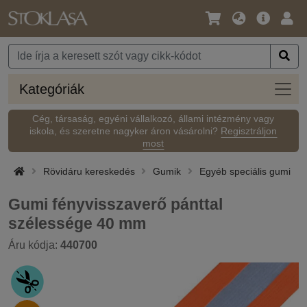
Nyelv
Fő
Beje
/
ajánlat
Pénznem
Kateg
Kategóriák
Cég, társaság, egyéni vállalkozó, állami intézmény vagy
iskola, és szeretne nagyker áron vásárolni?
Regisztráljon
most
Rövidáru kereskedés
Gumik
Egyéb speciális gumi
Gumi fényvisszaverő pánttal
szélessége 40 mm
Áru kódja:
440700