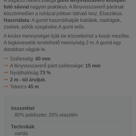
A sugárzó narancssárga
gumi fényvisszaverő középen
futó sávval
nagyon praktikus. A fényvisszaverő pántnak
köszönhetően a ruházat jobban látható lesz. Elasztikus.
Használata:
A gumit használhatják kabátok, nadrágok,
zsebek, pólók szegésére.A gumi erős.
A kívánt mennyiséget írják be közvetlelnül a kosár mezőbe.
A legkevesebb rendelhető mennyiség 2 m. A gumit egy
darabban vágjuk le.
Szélesség:
40 mm
A fényvisszaverő pánt szélessége:
15 mm
Nyújthatóság
73 %
2 m - tól áruljuk.
Tekercs
45 m
összetétel
80% poliészter, 20% elasztén
Technikák
varrás