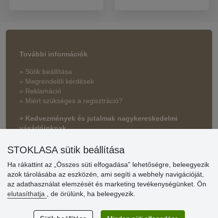
További információk
» Sütik beállítása
» Megrendelői kérdések
» Reklamáció
» Miért szükséges a regisztráció?
» Kedvezmények és jutalmak nagykereskedelmi
vásárlóinknak
» Súgó
STOKLASA sütik beállítása
Ha rákattint az „Összes süti elfogadása” lehetőségre, beleegyezik
azok tárolásába az eszközén, ami segíti a webhely navigációját,
Vásárlók
az adathasználat elemzését és marketing tevékenységünket. Ön
értékelése
elutasíthatja
, de örülünk, ha beleegyezik.
Excellent service