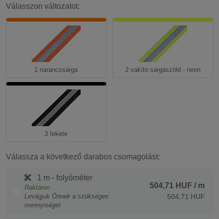
Válasszon változatot:
1 narancssárga
2 vakító sárgászöld - neon
3 fekete
Válassza a következő darabos csomagolást:
1 m - folyóméter
504,71 HUF
/ m
Raktáron
Levágjuk Önnek a szükséges
504,71 HUF
mennyiséget