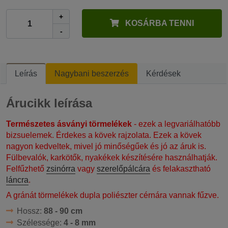
+
KOSÁRBA TENNI
-
Leírás
Nagybani beszerzés
Kérdések
Árucikk leírása
Természetes ásványi törmelékek
- ezek a legvariálhatóbb
bizsuelemek. Érdekes a kövek rajzolata. Ezek a kövek
nagyon kedveltek, mivel jó minőségűek és jó az áruk is.
Fülbevalók, karkötők, nyakékek készítésére használhatják.
Felfűzhető
zsinórra
vagy
szerelőpálcára
és felakasztható
láncra
.
A gránát törmelékek dupla poliészter cérnára vannak fűzve.
Hossz:
88 - 90 cm
Szélessége:
4 - 8 mm