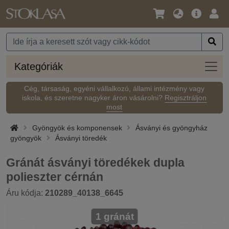
Nyelv
Fő
Beje
/
ajánlat
Pénznem
Kateg
Kategóriák
Cég, társaság, egyéni vállalkozó, állami intézmény vagy
iskola, és szeretne nagyker áron vásárolni?
Regisztráljon
most
Gyöngyök és komponensek
Ásványi és gyöngyház
gyöngyök
Ásványi töredék
Gránát ásványi töredékek dupla
polieszter cérnán
Áru kódja:
210289_40138_6645
1 gránát