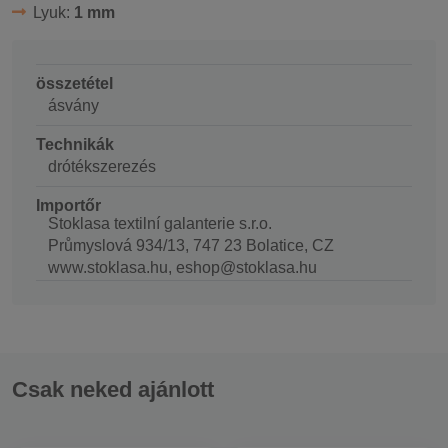
Lyuk:
1 mm
összetétel
ásvány
Technikák
drótékszerezés
Importőr
Stoklasa textilní galanterie s.r.o.
Průmyslová 934/13, 747 23 Bolatice, CZ
www.stoklasa.hu, eshop@stoklasa.hu
Csak neked ajánlott