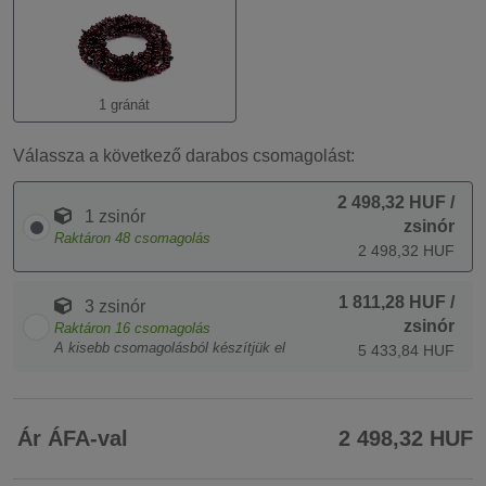
1 gránát
Válassza a következő darabos csomagolást:
2 498,32 HUF
/
1 zsinór
zsinór
Raktáron
48
csomagolás
2 498,32 HUF
1 811,28 HUF
/
3 zsinór
zsinór
Raktáron
16
csomagolás
A kisebb csomagolásból készítjük el
5 433,84 HUF
Ár ÁFA-val
2 498,32 HUF