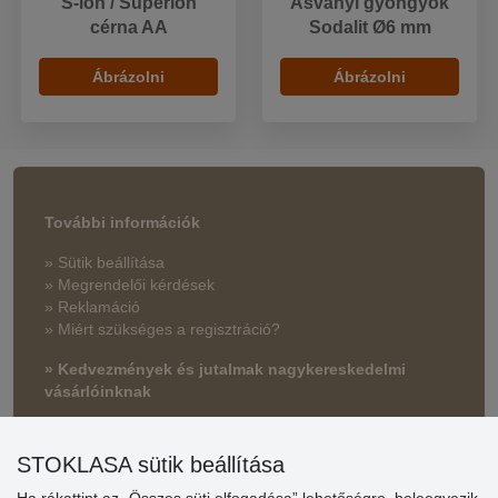
S-lon / Superlon
Ásványi gyöngyök
cérna AA
Sodalit Ø6 mm
Ábrázolni
Ábrázolni
További információk
» Sütik beállítása
» Megrendelői kérdések
» Reklamáció
» Miért szükséges a regisztráció?
» Kedvezmények és jutalmak nagykereskedelmi
vásárlóinknak
» Súgó
STOKLASA sütik beállítása