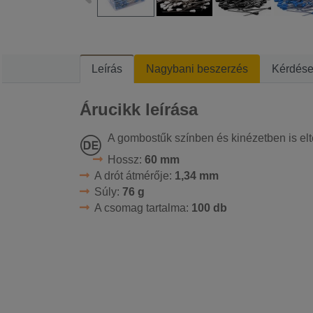
Leírás
Nagybani beszerzés
Kérdés
Árucikk leírása
A gombostűk színben és kinézetben is elté
Hossz:
60 mm
A drót átmérője:
1,34 mm
Súly:
76 g
A csomag tartalma:
100 db