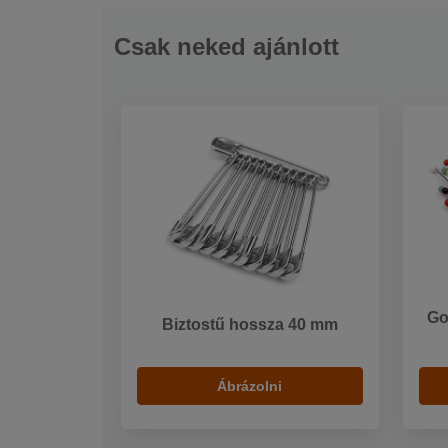
Csak neked ajánlott
Go
Biztostű hossza 40 mm
Ábrázolni