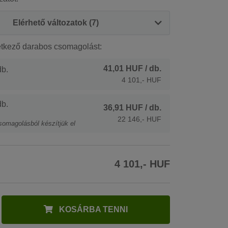
Elérhető változatok (7)
etkező darabos csomagolást:
41,01 HUF
/ db.
b.
4 101,- HUF
b.
36,91 HUF
/ db.
22 146,- HUF
somagolásból készítjük el
4 101,- HUF
KOSÁRBA TENNI