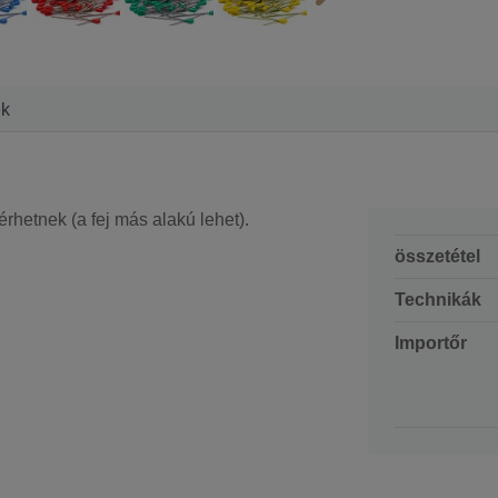
ek
rhetnek (a fej más alakú lehet).
összetétel
Technikák
Importőr