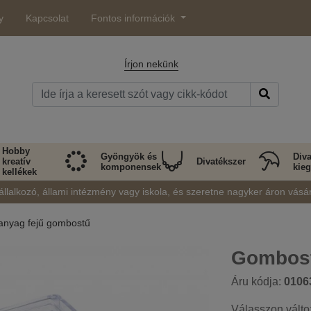
y
Kapcsolat
Fontos információk
Írjon nekünk
Hobby
Gyöngyök és
Diva
kreatív
Divatékszer
komponensek
kieg
kellékek
állalkozó, állami intézmény vagy iskola, és szeretne nagyker áron vásá
nyag fejű gombostű
Gombost
Áru kódja:
0106
Válasszon válto