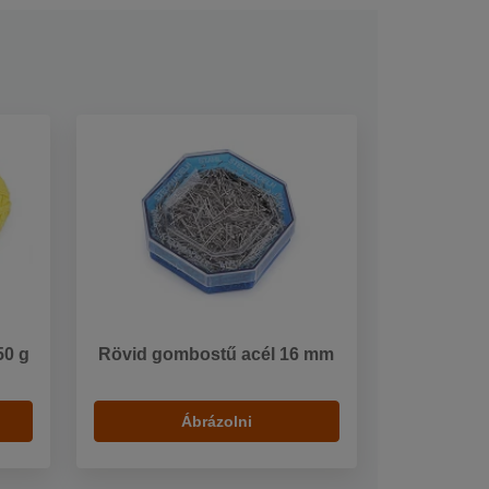
50 g
Rövid gombostű acél 16 mm
Ábrázolni