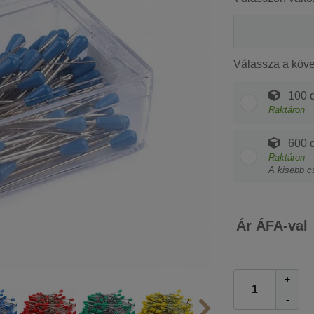
Válassza a köv
100 d
Raktáron
600 d
Raktáron
A kisebb c
Ár ÁFA-val
+
-