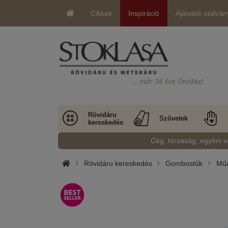
Cikkek
Inspiráció
Ajándék utalván
… már 36 éve Önökkel
Rövidáru
Szövetek
kereskedés
Cég, társaság, egyéni v
Rövidáru kereskedés
Gombostűk
Műa