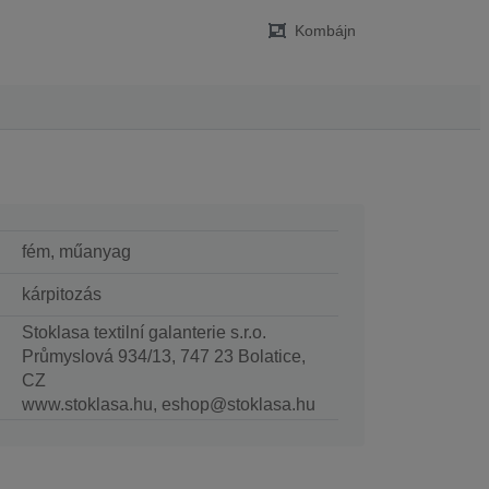
Kombájn
fém, műanyag
kárpitozás
Stoklasa textilní galanterie s.r.o.
Průmyslová 934/13, 747 23 Bolatice,
CZ
www.stoklasa.hu, eshop@stoklasa.hu