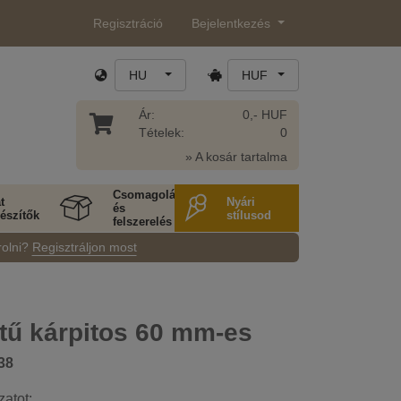
Regisztráció
Bejelentkezés
HU
HUF
Ár:
0,- HUF
Tételek:
0
» A kosár tartalma
Csomagolás
t
Nyári
és
észítők
stílusod
felszerelés
rolni?
Regisztráljon most
ű kárpitos 60 mm-es
38
zatot: