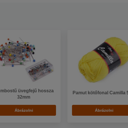
mbostű üvegfejű hossza
Pamut kötőfonal Camilla 
32mm
Ábrázolni
Ábrázolni