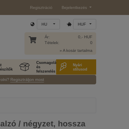
Regisztráció
Bejelentkezés
HU
HUF
Ár:
0,- HUF
Tételek:
0
» A kosár tartalma
Csomagolás
t
Nyári
és
észítők
stílusod
felszerelés
rolni?
Regisztráljon most
lzó / négyzet, hossza