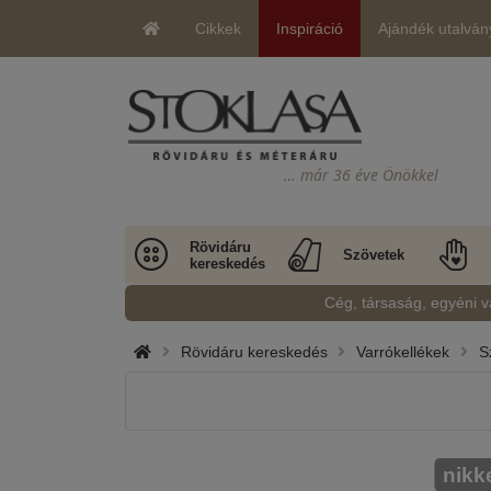
Cikkek
Inspiráció
Ajándék utalván
… már 36 éve Önökkel
Rövidáru
Szövetek
kereskedés
Cég, társaság, egyéni v
Rövidáru kereskedés
Varrókellékek
S
nikk