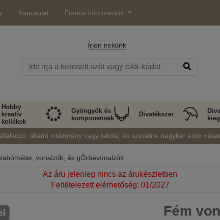
y
Kapcsolat
Fontos információk
Írjon nekünk
Hobby
Gyöngyök és
Diva
kreatív
Divatékszer
komponensek
kieg
kellékek
állalkozó, állami intézmény vagy iskola, és szeretne nagyker áron vásá
zabóméter, vonalzók, és gŐrbevonalzók
Az áru jelenleg nincs az árukészletben
Feltételezett elérhetőség: 01/2027
Fém vona
el