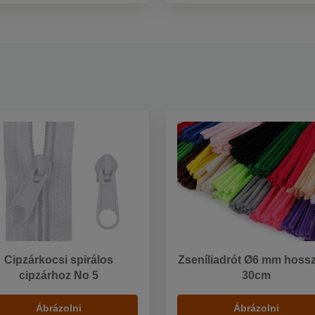
Cipzárkocsi spirálos
Zseníliadrót Ø6 mm hossz
cipzárhoz No 5
30cm
Ábrázolni
Ábrázolni