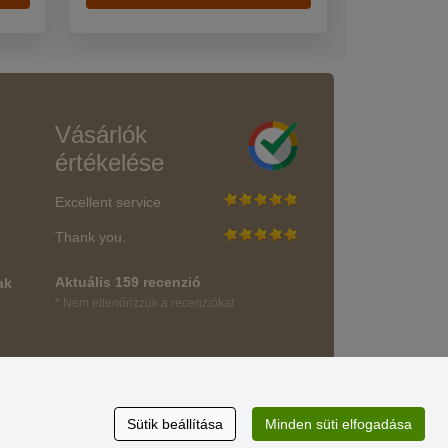
Vásárlók
értékelése
Excellent service
Thank you.
Aktuális 159 recenzió
ak
* Nem ellenőrizzük a recenziókat
Sütik beállítása
Minden süti elfogadása