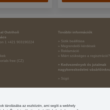
al Ostrihoň
További információk
mács
» Sütik beállítása
fon 1 +421 903190224
» Megrendelői kérdések
» Reklamáció
kkek
» Miért szükséges a regisztráció?
orials free
(CZ)
» Kedvezmények és jutalmak
nagykereskedelmi vásárlóinkn
» Súgó
zok tárolásába az eszközén, ami segíti a webhely