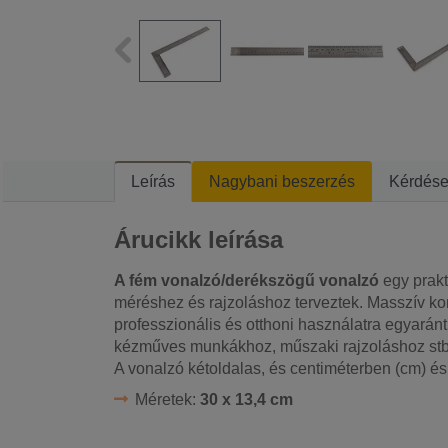
Leírás
Nagybani beszerzés
Kérdés
Árucikk leírása
A fém vonalzó/derékszögű vonalzó
egy prakt
méréshez és rajzoláshoz terveztek. Masszív k
professzionális és otthoni használatra egyarán
kézműves munkákhoz, műszaki rajzoláshoz stb
A vonalzó kétoldalas, és centiméterben (cm) é
Méretek:
30 x 13,4 cm