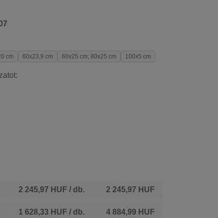
07
20 cm
60x23,9 cm
60x25 cm; 80x25 cm
100x5 cm
zatot:
2 245,97 HUF
/ db.
2 245,97 HUF
1 628,33 HUF
/ db.
4 884,99 HUF