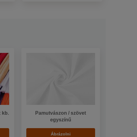
 kb.
Pamutvászon / szövet
egyszínű
Ábrázolni