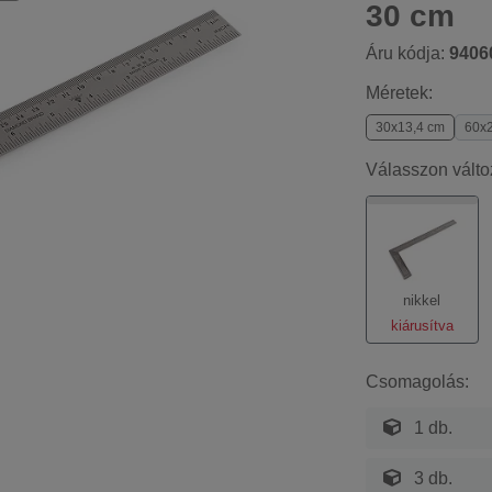
30 cm
Áru kódja:
9406
Méretek:
30x13,4 cm
60x
Válasszon válto
nikkel
kiárusítva
Csomagolás:
1 db.
3 db.