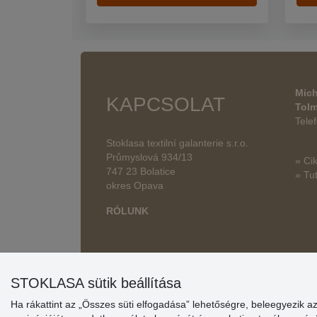
Mich
KAPCSOLAT
Tol
Tele
Stoklasa textilní galanterie s.r.o.
Průmyslová 934/13
» Ci
747 23 Bolatice
» Tut
okres Opava
RÓLUNK
STOKLASA sütik beállítása
Ha rákattint az „Összes süti elfogadása” lehetőségre, beleegyezik a