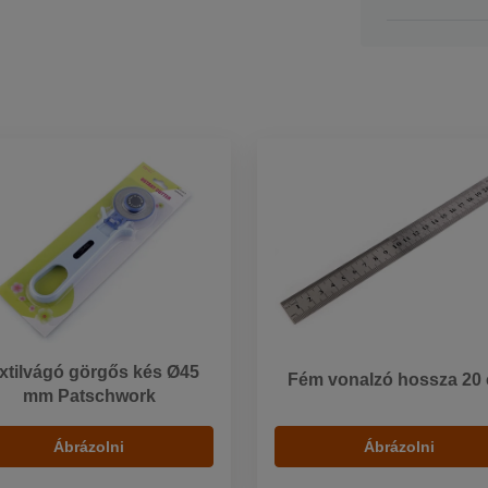
xtilvágó görgős kés Ø45
Fém vonalzó hossza 20
mm Patschwork
Ábrázolni
Ábrázolni