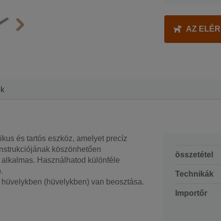
AZ ELÉ
ek
ikus és tartós eszköz, amelyet precíz
onstrukciójának köszönhetően
összetétel
t alkalmas. Használhatod különféle
.
Technikák
s hüvelykben (hüvelykben) van beosztása.
Importőr