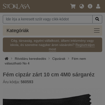
Nyelv
Fő
Beje
/
ajánlat
Pénznem
Kateg
Kategóriák
Cég, társaság, egyéni vállalkozó, állami intézmény vagy
iskola, és szeretne nagyker áron vásárolni?
Regisztráljon
most
Rövidáru kereskedés
Cipzárak
Fém nem
választható No 4
Fém cipzár zárt 10 cm 4M0 sárgaréz
Áru kódja:
560593