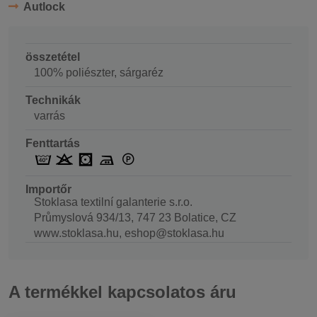
Autlock
összetétel
100% poliészter, sárgaréz
Technikák
varrás
Fenttartás
Importőr
Stoklasa textilní galanterie s.r.o.
Průmyslová 934/13, 747 23 Bolatice, CZ
www.stoklasa.hu, eshop@stoklasa.hu
A termékkel kapcsolatos áru