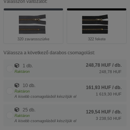
Válasszon változatot:
320 zavarosszürke
322 fekete
Válassza a következő darabos csomagolást:
248,78 HUF
/ db.
1 db.
Raktáron
248,78 HUF
10 db.
161,93 HUF
/ db.
Raktáron
1 619,30 HUF
A kisebb csomagolásból készítjük el
25 db.
129,54 HUF
/ db.
Raktáron
3 238,50 HUF
A kisebb csomagolásból készítjük el