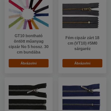
GT10 bontható
Fém cipzár zárt 18
öntött műanyag
cm (VT10) #5M0
cipzár No 5 hossz. 30
sárgaréz
cm bundába
Ábrázolni
Ábrázolni