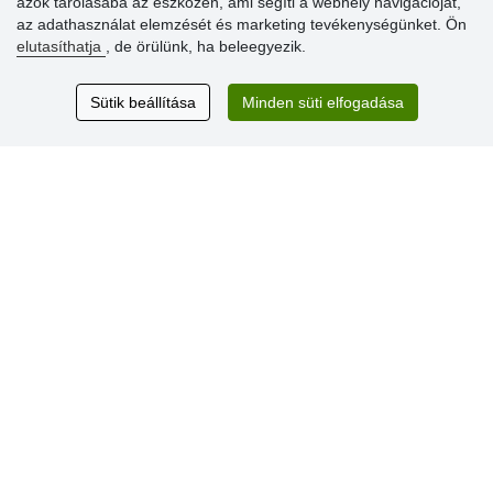
azok tárolásába az eszközén, ami segíti a webhely navigációját,
az adathasználat elemzését és marketing tevékenységünket. Ön
elutasíthatja
, de örülünk, ha beleegyezik.
Vásárlók
értékelése
Sütik beállítása
Minden süti elfogadása
Excellent service
Thank you.
Aktuális 159 recenzió
* Nem ellenőrizzük a recenziókat
© Stoklasa textilní galanterie s.r.o. 2026.