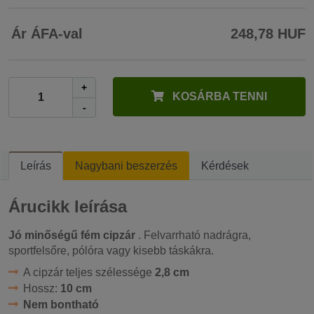
Ár ÁFA-val
248,78 HUF
+
KOSÁRBA TENNI
-
Leírás
Nagybani beszerzés
Kérdések
Árucikk leírása
Jó minőségű fém cipzár
. Felvarrható nadrágra,
sportfelsőre, pólóra vagy kisebb táskákra.
A cipzár teljes szélessége
2,8 cm
Hossz:
10 cm
Nem bontható