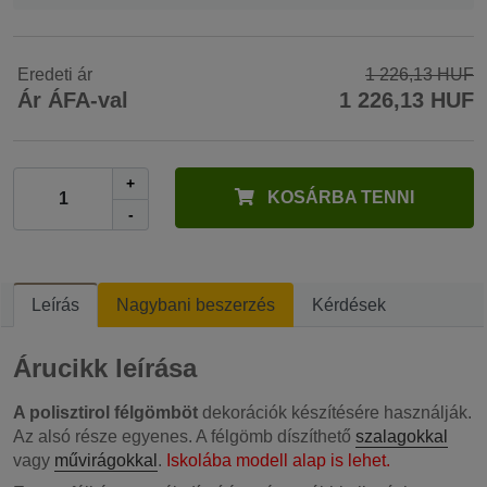
Eredeti ár
1 226,13 HUF
Ár ÁFA-val
1 226,13 HUF
+
KOSÁRBA TENNI
-
Leírás
Nagybani beszerzés
Kérdések
Árucikk leírása
A polisztirol félgömböt
dekorációk készítésére használják.
Az alsó része egyenes. A félgömb díszíthető
szalagokkal
vagy
művirágokkal
.
Iskolába modell alap is lehet.