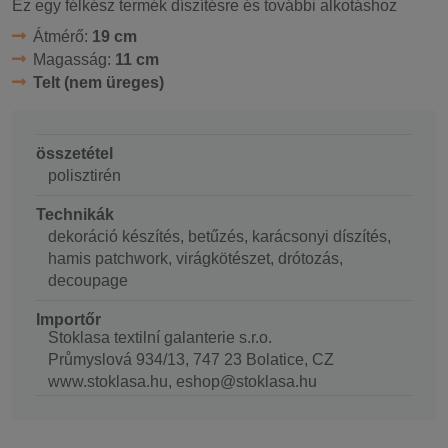
Ez egy félkész termék díszítésre és további alkotáshoz
Átmérő:
19 cm
Magasság:
11 cm
Telt (nem üreges)
összetétel
polisztirén
Technikák
dekoráció készítés, betűzés, karácsonyi díszítés,
hamis patchwork, virágkötészet, drótozás,
decoupage
Importőr
Stoklasa textilní galanterie s.r.o.
Průmyslová 934/13, 747 23 Bolatice, CZ
www.stoklasa.hu, eshop@stoklasa.hu