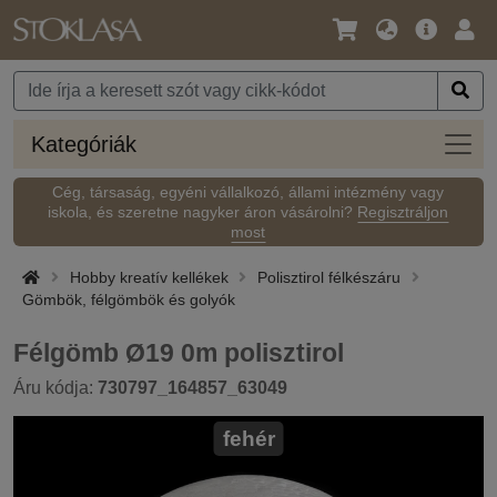
Nyelv
Fő
Beje
/
ajánlat
Pénznem
Kateg
Kategóriák
Cég, társaság, egyéni vállalkozó, állami intézmény vagy
iskola, és szeretne nagyker áron vásárolni?
Regisztráljon
most
Hobby kreatív kellékek
Polisztirol félkészáru
Gömbök, félgömbök és golyók
Félgömb Ø19 0m polisztirol
Áru kódja:
730797_164857_63049
fehér