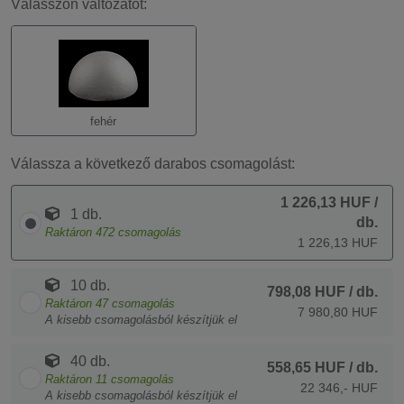
Válasszon változatot:
fehér
Válassza a következő darabos csomagolást:
1 226,13 HUF
/
1 db.
db.
Raktáron
472
csomagolás
1 226,13 HUF
10 db.
798,08 HUF
/ db.
Raktáron
47
csomagolás
7 980,80 HUF
A kisebb csomagolásból készítjük el
40 db.
558,65 HUF
/ db.
Raktáron
11
csomagolás
22 346,- HUF
A kisebb csomagolásból készítjük el