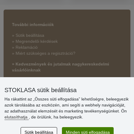
További információk
» Sütik beállítása
» Megrendelői kérdések
» Reklamáció
» Miért szükséges a regisztráció?
» Kedvezmények és jutalmak nagykereskedelmi
vásárlóinknak
» Súgó
STOKLASA sütik beállítása
Ha rákattint az „Összes süti elfogadása” lehetőségre, beleegyezik
Vásárlók
azok tárolásába az eszközén, ami segíti a webhely navigációját,
értékelése
az adathasználat elemzését és marketing tevékenységünket. Ön
elutasíthatja
, de örülünk, ha beleegyezik.
Excellent service
Thank you.
Sütik beállítása
Minden süti elfogadása