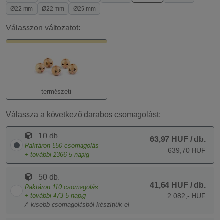
Ø22 mm
Ø22 mm
Ø25 mm
Válasszon változatot:
természeti
Válassza a következő darabos csomagolást:
10 db.
63,97 HUF
/ db.
Raktáron
550
csomagolás
639,70 HUF
+ további
2366
5 napig
50 db.
41,64 HUF
/ db.
Raktáron
110
csomagolás
+ további
473
5 napig
2 082,- HUF
A kisebb csomagolásból készítjük el