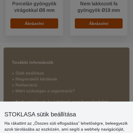
Porcelán gyöngyök
Nem lakkozott fa
virágokkal Ø8 mm
gyöngyök Ø18 mm
Ábrázolni
Ábrázolni
További információk
» Sütik beállítása
» Megrendelői kérdések
» Reklamáció
» Miért szükséges a regisztráció?
» Kedvezmények és jutalmak nagykereskedelmi
vásárlóinknak
STOKLASA sütik beállítása
» Súgó
Ha rákattint az „Összes süti elfogadása” lehetőségre, beleegyezik
azok tárolásába az eszközén, ami segíti a webhely navigációját,