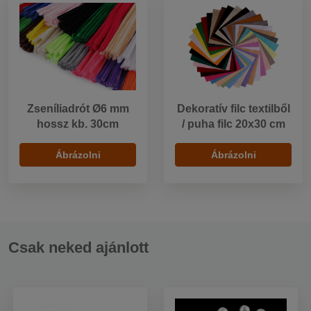
Zseníliadrót Ø6 mm
Dekoratív filc textilből
hossz kb. 30cm
/ puha filc 20x30 cm
Ábrázolni
Ábrázolni
Csak neked ajánlott