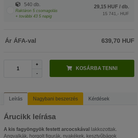
540 db.
29,15 HUF
/ db.
Raktáron
5
csomagolás
15 741,- HUF
+ további
43
5 napig
Ár ÁFA-val
639,70 HUF
+
KOSÁRBA TENNI
-
Leírás
Nagybani beszerzés
Kérdések
Árucikk leírása
A kis fagyöngyök festett arcocskával
lakkozottak.
Angyalkák, horgolt figurák, nyakékek, kesztyűbágok