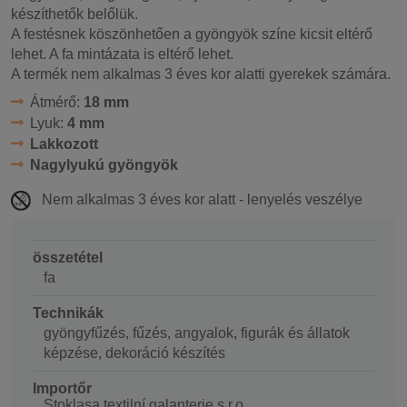
készíthetők belőlük.
A festésnek köszönhetően a gyöngyök színe kicsit eltérő
lehet. A fa mintázata is eltérő lehet.
A termék nem alkalmas 3 éves kor alatti gyerekek számára.
Átmérő:
18 mm
Lyuk:
4 mm
Lakkozott
Nagylyukú gyöngyök
Nem alkalmas 3 éves kor alatt - lenyelés veszélye
összetétel
fa
Technikák
gyöngyfűzés, fűzés, angyalok, figurák és állatok
képzése, dekoráció készítés
Importőr
Stoklasa textilní galanterie s.r.o.