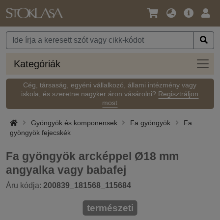
Nyelv
Fő
Beje
/
ajánlat
Pénznem
Kateg
Kategóriák
Cég, társaság, egyéni vállalkozó, állami intézmény vagy
iskola, és szeretne nagyker áron vásárolni?
Regisztráljon
most
Gyöngyök és komponensek
Fa gyöngyök
Fa
gyöngyök fejecskék
Fa gyöngyök arcképpel Ø18 mm
angyalka vagy babafej
Áru kódja:
200839_181568_115684
természeti