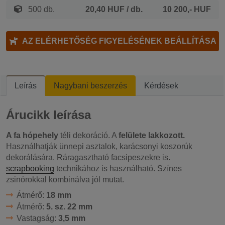
500 db.
20,40 HUF
/ db.
10 200,- HUF
AZ ELÉRHETŐSÉG FIGYELÉSÉNEK BEÁLLÍTÁSA
Leírás
Nagybani beszerzés
Kérdések
Árucikk leírása
A fa hópehely
téli dekoráció. A
felülete lakkozott.
Használhatják ünnepi asztalok, karácsonyi koszorúk
dekorálására. Ráragasztható facsipeszekre is.
scrapbooking
technikához is használható. Színes
zsinórokkal kombinálva jól mutat.
Átmérő:
18 mm
Átmérő:
5. sz. 22 mm
Vastagság:
3,5 mm