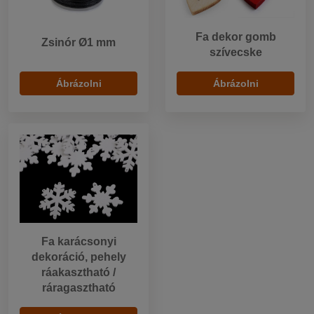
Fa dekor gomb
Zsinór Ø1 mm
szívecske
Ábrázolni
Ábrázolni
Fa karácsonyi
dekoráció, pehely
ráakasztható /
ráragasztható