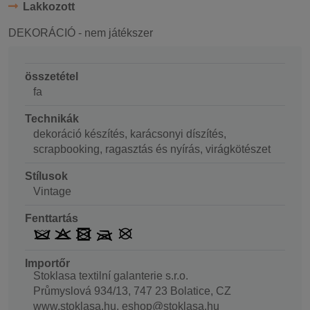
Lakkozott
DEKORÁCIÓ - nem játékszer
összetétel
fa
Technikák
dekoráció készítés, karácsonyi díszítés,
scrapbooking, ragasztás és nyírás, virágkötészet
Stílusok
Vintage
Fenttartás
Importőr
Stoklasa textilní galanterie s.r.o.
Průmyslová 934/13, 747 23 Bolatice, CZ
www.stoklasa.hu, eshop@stoklasa.hu