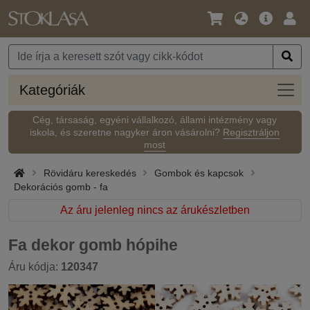
Nyelv
Fő
Beje
/
ajánlat
Pénznem
Kateg
Kategóriák
Cég, társaság, egyéni vállalkozó, állami intézmény vagy
iskola, és szeretne nagyker áron vásárolni?
Regisztráljon
most
Rövidáru kereskedés
Gombok és kapcsok
Dekorációs gomb - fa
Az áru jelenleg nincs az árukészletben
Fa dekor gomb hópihe
Áru kódja:
120347