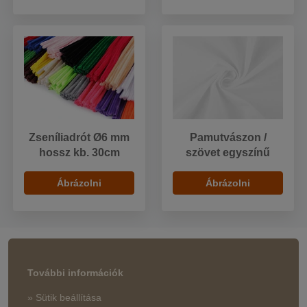
Zseníliadrót Ø6 mm
Pamutvászon /
hossz kb. 30cm
szövet egyszínű
Ábrázolni
Ábrázolni
További információk
» Sütik beállítása