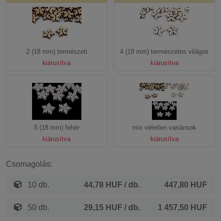
2 (18 mm) természeti
4 (18 mm) természetes világos
kiárusítva
kiárusítva
5 (18 mm) fehér
mix véletlen variánsok
kiárusítva
kiárusítva
Csomagolás:
10 db.
44,78 HUF
/ db.
447,80 HUF
50 db.
29,15 HUF
/ db.
1 457,50 HUF