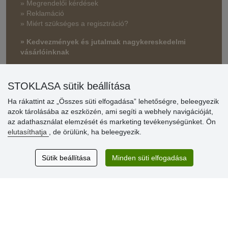
» Megrendelői kérdések
» Reklamáció
» Miért szükséges a regisztráció?
» Kedvezmények és jutalmak nagykereskedelmi
vásárlóinknak
» Súgó
STOKLASA sütik beállítása
Ha rákattint az „Összes süti elfogadása” lehetőségre, beleegyezik
Vásárlók
azok tárolásába az eszközén, ami segíti a webhely navigációját,
értékelése
az adathasználat elemzését és marketing tevékenységünket. Ön
elutasíthatja
, de örülünk, ha beleegyezik.
Excellent service
Thank you.
Sütik beállítása
Minden süti elfogadása
Aktuális 159 recenzió
* Nem ellenőrizzük a recenziókat