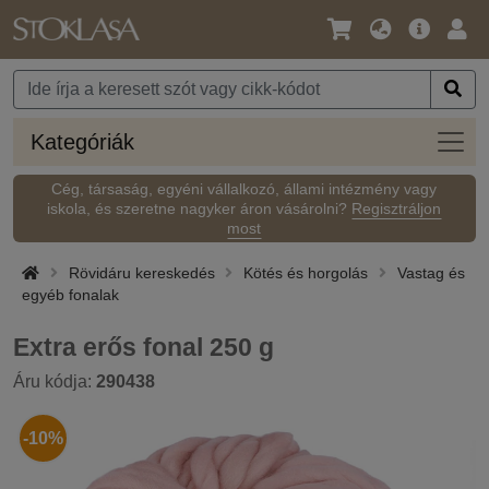
Nyelv
Fő
Beje
/
ajánlat
Pénznem
Kateg
Kategóriák
Cég, társaság, egyéni vállalkozó, állami intézmény vagy
iskola, és szeretne nagyker áron vásárolni?
Regisztráljon
most
Rövidáru kereskedés
Kötés és horgolás
Vastag és
egyéb fonalak
Extra erős fonal 250 g
Áru kódja:
290438
-10%