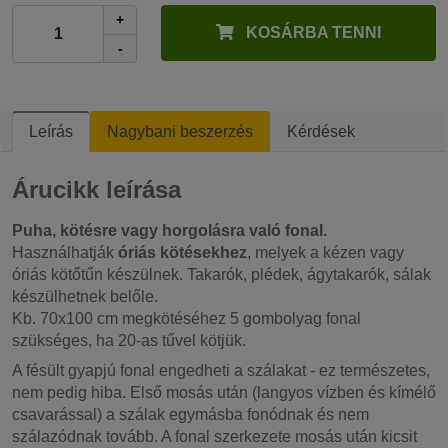
+
KOSÁRBA TENNI
-
Leírás
Nagybani beszerzés
Kérdések
Árucikk leírása
Puha, kötésre vagy horgolásra való fonal.
Használhatják
óriás kötésekhez
, melyek a kézen vagy
óriás kötőtűn készülnek. Takarók, plédek, ágytakarók, sálak
készülhetnek belőle.
Kb. 70x100 cm megkötéséhez 5 gombolyag fonal
szükséges, ha 20-as tűvel kötjük.
A fésült gyapjú fonal engedheti a szálakat - ez természetes,
nem pedig hiba. Első mosás után (langyos vízben és kímélő
csavarással) a szálak egymásba fonódnak és nem
szálazódnak tovább. A fonal szerkezete mosás után kicsit