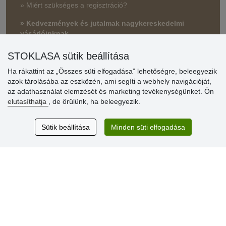
» Miért szükséges a regisztráció?
» Kedvezmények és jutalmak nagykereskedelmi
vásárlóinknak
» Súgó
STOKLASA sütik beállítása
Ha rákattint az „Összes süti elfogadása” lehetőségre, beleegyezik
azok tárolásába az eszközén, ami segíti a webhely navigációját,
Vásárlók
az adathasználat elemzését és marketing tevékenységünket. Ön
értékelése
elutasíthatja
, de örülünk, ha beleegyezik.
Excellent service
Sütik beállítása
Minden süti elfogadása
Thank you.
Aktuális 159 recenzió
* Nem ellenőrizzük a recenziókat