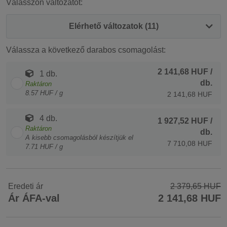
Válasszon változatot:
Elérhető változatok (11)
Válassza a következő darabos csomagolást:
2 141,68 HUF
/
1 db.
db.
Raktáron
8.57 HUF / g
2 141,68 HUF
4 db.
1 927,52 HUF
/
Raktáron
db.
A kisebb csomagolásból készítjük el
7 710,08 HUF
7.71 HUF / g
Eredeti ár
2 379,65 HUF
Ár ÁFA-val
2 141,68 HUF