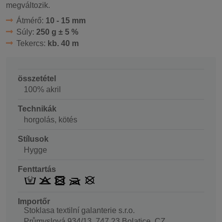
megváltozik.
Átmérő:
10 - 15 mm
Súly:
250 g ± 5 %
Tekercs:
kb. 40 m
összetétel
100% akril
Technikák
horgolás, kötés
Stílusok
Hygge
Fenttartás
Importőr
Stoklasa textilní galanterie s.r.o.
Průmyslová 934/13, 747 23 Bolatice, CZ