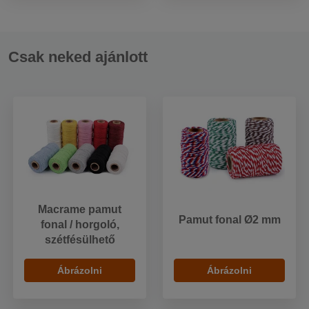
Csak neked ajánlott
Macrame pamut
Pamut fonal Ø2 mm
fonal / horgoló,
szétfésülhető
Ábrázolni
Ábrázolni