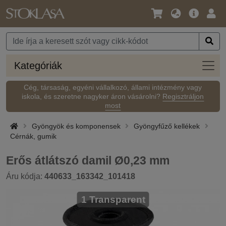
Nyelv
Fő
Beje
/
ajánlat
Pénznem
Kateg
Kategóriák
Cég, társaság, egyéni vállalkozó, állami intézmény vagy
iskola, és szeretne nagyker áron vásárolni?
Regisztráljon
most
Gyöngyök és komponensek
Gyöngyfűző kellékek
Cérnák, gumik
Erős átlátszó damil Ø0,23 mm
Áru kódja:
440633_163342_101418
1 Transparent