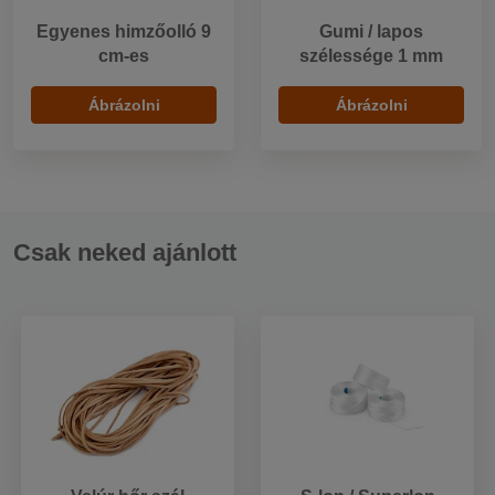
Egyenes himzőolló 9
Gumi / lapos
cm-es
szélessége 1 mm
Ábrázolni
Ábrázolni
Csak neked ajánlott