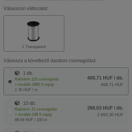
Válasszon változatot:
1 Transparent
Válassza a következő darabos csomagolást:
1 db.
408,71 HUF
/ db.
Raktáron
118
csomagolás
+ további
2480
5 napig
408,71 HUF
1.36 HUF / m
10 db.
266,03 HUF
/ db.
Raktáron
31
csomagolás
+ további
248
5 napig
2 660,30 HUF
88.68 HUF / 100 m