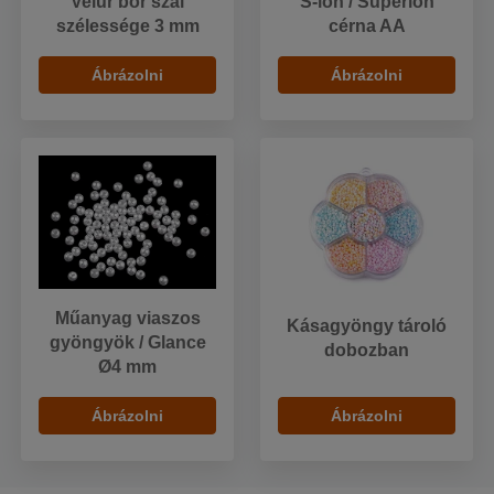
Velúr bőr szál
S-lon / Superlon
szélessége 3 mm
cérna AA
Ábrázolni
Ábrázolni
Műanyag viaszos
Kásagyöngy tároló
gyöngyök / Glance
dobozban
Ø4 mm
Ábrázolni
Ábrázolni