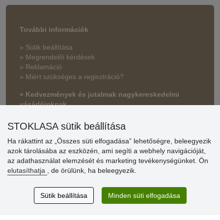
További információk
» Sütik beállítása
» Megrendelői kérdések
» Reklamáció
» Miért szükséges a regisztráció?
» Kedvezmények és jutalmak nagykereskedelmi
vásárlóinknak
» Súgó
STOKLASA sütik beállítása
Ha rákattint az „Összes süti elfogadása” lehetőségre, beleegyezik
azok tárolásába az eszközén, ami segíti a webhely navigációját,
Vásárlók
az adathasználat elemzését és marketing tevékenységünket. Ön
értékelése
elutasíthatja
, de örülünk, ha beleegyezik.
Excellent service
Sütik beállítása
Minden süti elfogadása
Thank you.