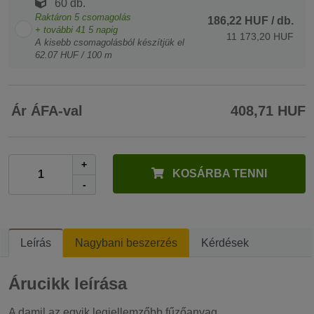
60 db.
Raktáron
5
csomagolás
186,22 HUF
/ db.
+ további
41
5 napig
11 173,20 HUF
A kisebb csomagolásból készítjük el
62.07 HUF / 100 m
Ár ÁFA-val
408,71 HUF
+
KOSÁRBA TENNI
-
Leírás
Nagybani beszerzés
Kérdések
Árucikk leírása
A damil az egyik legjellemzőbb fűzőanyag.