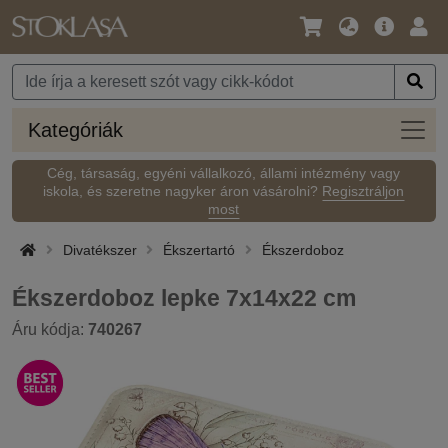
Nyelv
Fő
Beje
/
ajánlat
Pénznem
Kateg
Kategóriák
Cég, társaság, egyéni vállalkozó, állami intézmény vagy
iskola, és szeretne nagyker áron vásárolni?
Regisztráljon
most
Divatékszer
Ékszertartó
Ékszerdoboz
Ékszerdoboz lepke 7x14x22 cm
Áru kódja:
740267