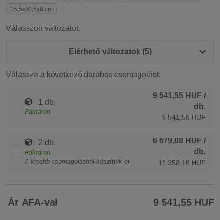
15,5x20,5x8 cm
Válasszon változatot:
Elérhető változatok (5)
Válassza a következő darabos csomagolást:
9 541,55 HUF
/
1 db.
db.
Raktáron
9 541,55 HUF
6 679,08 HUF
/
2 db.
db.
Raktáron
A kisebb csomagolásból készítjük el
13 358,16 HUF
Ár ÁFA-val
9 541,55 HUF