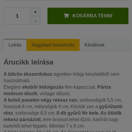
+
KOSÁRBA TENNI
-
Leírás
Nagybani beszerzés
Kérdések
Árucikk leírása
A tükrös ékszerdoboz
egyetlen hölgy készletéből sem
használható.
Elegáns
ekobőr kidolgozás
fém kapoccsal.
Párizs
motívum díszíti
, vintage stílusú.
A belső panelen négy rekesz van,
szélességük 5,5 cm,
hosszuk 6 cm, mélységük 4 cm. Köztük van a
gyűrűtartó
rész
, szélessége 8,5 cm.
8 db gyűrű fér bele. Az ötödik
rekesz párnázott
, erre brossot lehet tűzni, karórát vagy
karkötőt lehet fogatni. Méretei 7 x 8 cm.