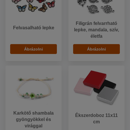
Filigrán felvarrható
Felvasalható lepke
lepke, mandala, szív,
életfa
Ábrázolni
Ábrázolni
Karkötő shambala
Ékszerdoboz 11x11
gyöngyökkel és
cm
virággal