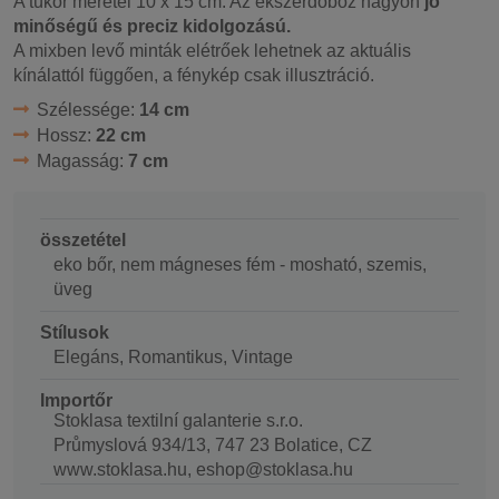
A tükör méretei 10 x 15 cm. Az ékszerdoboz nagyon
jó
minőségű és preciz kidolgozású.
A mixben levő minták elétrőek lehetnek az aktuális
kínálattól függően, a fénykép csak illusztráció.
Szélessége:
14 cm
Hossz:
22 cm
Magasság:
7 cm
összetétel
eko bőr, nem mágneses fém - mosható, szemis,
üveg
Stílusok
Elegáns, Romantikus, Vintage
Importőr
Stoklasa textilní galanterie s.r.o.
Průmyslová 934/13, 747 23 Bolatice, CZ
www.stoklasa.hu, eshop@stoklasa.hu