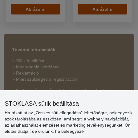
Ábrázolni
Ábrázolni
További információk
» Sütik beállítása
» Megrendelői kérdések
» Reklamáció
» Miért szükséges a regisztráció?
» Kedvezmények és jutalmak nagykereskedelmi
vásárlóinknak
STOKLASA sütik beállítása
» Súgó
Ha rákattint az „Összes süti elfogadása” lehetőségre, beleegyezik
azok tárolásába az eszközén, ami segíti a webhely navigációját,
az adathasználat elemzését és marketing tevékenységünket. Ön
Vásárlók
elutasíthatja
, de örülünk, ha beleegyezik.
értékelése