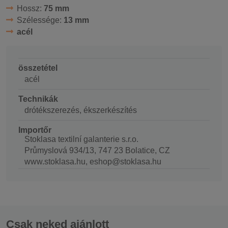
Hossz:
75 mm
Szélessége:
13 mm
acél
összetétel
acél
Technikák
drótékszerezés, ékszerkészítés
Importőr
Stoklasa textilní galanterie s.r.o.
Průmyslová 934/13, 747 23 Bolatice, CZ
www.stoklasa.hu, eshop@stoklasa.hu
Csak neked ajánlott