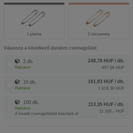
1 platina
2 rózsaarany
Válassza a következő darabos csomagolást:
248,78 HUF
/ db.
2 db.
Raktáron
497,56 HUF
161,93 HUF
/ db.
10 db.
Raktáron
1 619,30 HUF
100 db.
113,35 HUF
/ db.
Raktáron
11 335,- HUF
A kisebb csomagolásból készítjük el