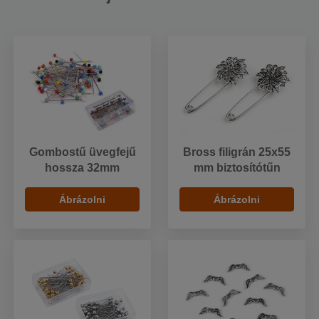
Gombostű üvegfejű
Bross filigrán 25x55
hossza 32mm
mm biztosítótűn
Ábrázolni
Ábrázolni