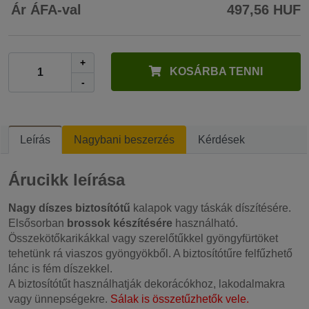
Ár ÁFA-val
497,56 HUF
+
KOSÁRBA TENNI
-
Leírás
Nagybani beszerzés
Kérdések
Árucikk leírása
Nagy díszes biztosítótű
kalapok vagy táskák díszítésére.
Elsősorban
brossok készítésére
használható.
Összekötőkarikákkal vagy szerelőtűkkel gyöngyfürtöket
tehetünk rá viaszos gyöngyökből. A biztosítótűre felfűzhető
lánc is fém díszekkel.
A biztosítótűt használhatják dekorácókhoz, lakodalmakra
vagy ünnepségekre.
Sálak is összetűzhetők vele.