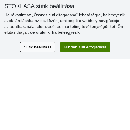
STOKLASA sütik beállítása
Ha rákattint az „Összes süti elfogadása” lehetőségre, beleegyezik
Vásárlók
azok tárolásába az eszközén, ami segíti a webhely navigációját,
értékelése
az adathasználat elemzését és marketing tevékenységünket. Ön
elutasíthatja
, de örülünk, ha beleegyezik.
Excellent service
Thank you.
Sütik beállítása
Minden süti elfogadása
Aktuális 159 recenzió
* Nem ellenőrizzük a recenziókat
© Stoklasa textilní galanterie s.r.o. 2026.