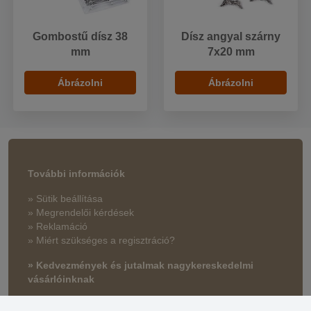
Gombostű dísz 38
Dísz angyal szárny
mm
7x20 mm
Ábrázolni
Ábrázolni
További információk
» Sütik beállítása
» Megrendelői kérdések
» Reklamáció
» Miért szükséges a regisztráció?
» Kedvezmények és jutalmak nagykereskedelmi
vásárlóinknak
» Súgó