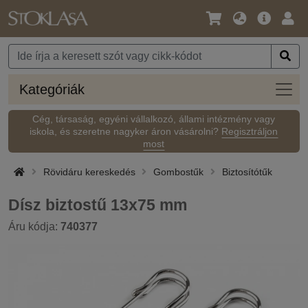
Nyelv
Fő
Beje
/
ajánlat
Pénznem
Kateg
Kategóriák
Cég, társaság, egyéni vállalkozó, állami intézmény vagy
iskola, és szeretne nagyker áron vásárolni?
Regisztráljon
most
Rövidáru kereskedés
Gombostűk
Biztosítótűk
Dísz biztostű 13x75 mm
Áru kódja:
740377