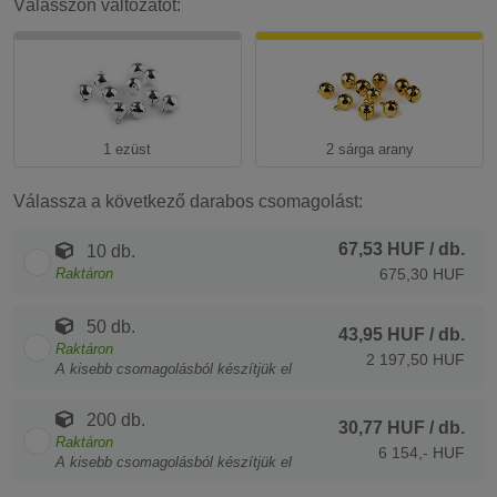
Válasszon változatot:
1 ezüst
2 sárga arany
Válassza a következő darabos csomagolást:
67,53 HUF
/ db.
10 db.
Raktáron
675,30 HUF
50 db.
43,95 HUF
/ db.
Raktáron
2 197,50 HUF
A kisebb csomagolásból készítjük el
200 db.
30,77 HUF
/ db.
Raktáron
6 154,- HUF
A kisebb csomagolásból készítjük el