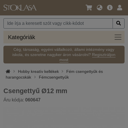
Nyelv
Fő
Beje
/
ajánlat
Pénznem
Kateg
Kategóriák
Cég, társaság, egyéni vállalkozó, állami intézmény vagy
iskola, és szeretne nagyker áron vásárolni?
Regisztráljon
most
Hobby kreatív kellékek
Fém csengettyűk és
harangocskák
Fémcsengettyűk
Csengettyű Ø12 mm
Áru kódja:
060647