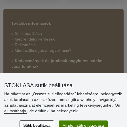
További információk
» Sütik beállítása
» Megrendelői kérdések
» Reklamáció
» Miért szükséges a regisztráció?
» Kedvezmények és jutalmak nagykereskedelmi
vásárlóinknak
» Súgó
STOKLASA sütik beállítása
Ha rákattint az „Összes süti elfogadása” lehetőségre, beleegyezik
Vásárlók
azok tárolásába az eszközén, ami segíti a webhely navigációját,
értékelése
az adathasználat elemzését és marketing tevékenységünket. Ön
elutasíthatja
, de örülünk, ha beleegyezik.
Excellent service
Thank you.
Sütik beállítása
Minden süti elfogadása