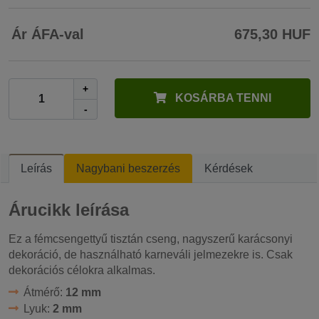
Ár ÁFA-val
675,30 HUF
+
KOSÁRBA TENNI
-
Leírás
Nagybani beszerzés
Kérdések
Árucikk leírása
Ez a fémcsengettyű tisztán cseng, nagyszerű karácsonyi
dekoráció, de használható karneváli jelmezekre is. Csak
dekorációs célokra alkalmas.
Átmérő:
12 mm
Lyuk:
2 mm