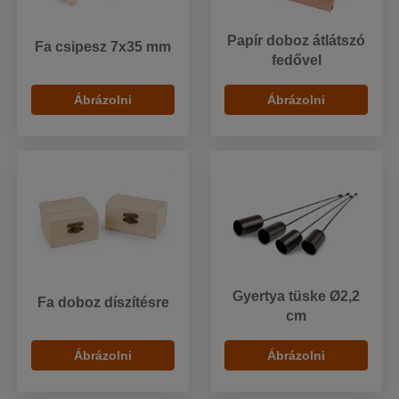
Papír doboz átlátszó
Fa csipesz 7x35 mm
fedővel
Ábrázolni
Ábrázolni
Gyertya tüske Ø2,2
Fa doboz díszítésre
cm
Ábrázolni
Ábrázolni