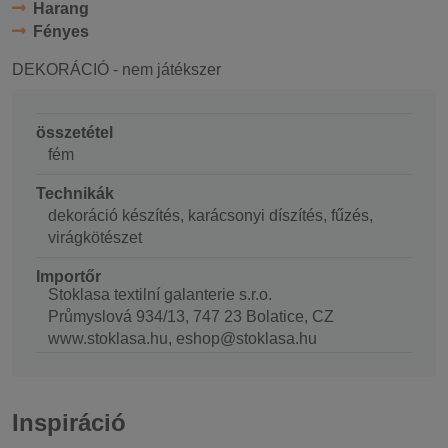
Harang
Fényes
DEKORÁCIÓ - nem játékszer
összetétel
fém
Technikák
dekoráció készítés, karácsonyi díszítés, fűzés,
virágkötészet
Importőr
Stoklasa textilní galanterie s.r.o.
Průmyslová 934/13, 747 23 Bolatice, CZ
www.stoklasa.hu, eshop@stoklasa.hu
Inspiráció