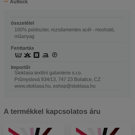
Autlock
összetétel
100% poliészter, rozsdamentes acél - mosható,
műanyag
Fenttartás
Importőr
Stoklasa textilní galanterie s.r.o.
Průmyslová 934/13, 747 23 Bolatice, CZ
www.stoklasa.hu, eshop@stoklasa.hu
A termékkel kapcsolatos áru