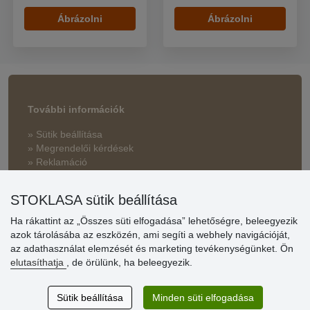
Ábrázolni
Ábrázolni
További információk
» Sütik beállítása
» Megrendelői kérdések
» Reklamáció
» Miért szükséges a regisztráció?
STOKLASA sütik beállítása
» Kedvezmények és jutalmak nagykereskedelmi
vásárlóinknak
Ha rákattint az „Összes süti elfogadása” lehetőségre, beleegyezik
azok tárolásába az eszközén, ami segíti a webhely navigációját,
» Súgó
az adathasználat elemzését és marketing tevékenységünket. Ön
elutasíthatja
, de örülünk, ha beleegyezik.
Vásárlók
Sütik beállítása
Minden süti elfogadása
értékelése