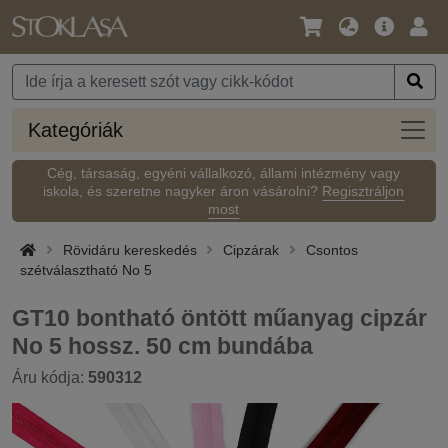
Nyelv
Fő
Beje
/
ajánlat
Pénznem
Kateg
Kategóriák
Cég, társaság, egyéni vállalkozó, állami intézmény vagy
iskola, és szeretne nagyker áron vásárolni?
Regisztráljon
most
Rövidáru kereskedés
Cipzárak
Csontos
szétválasztható No 5
GT10 bontható öntött műanyag cipzár
No 5 hossz. 50 cm bundába
Áru kódja:
590312