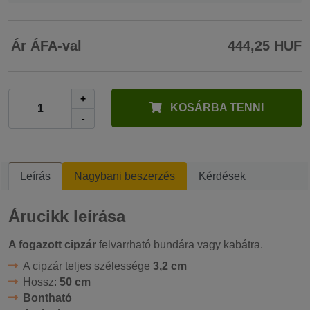
Ár ÁFA-val
444,25 HUF
+
KOSÁRBA TENNI
-
Leírás
Nagybani beszerzés
Kérdések
Árucikk leírása
A fogazott cipzár
felvarrható bundára vagy kabátra.
A cipzár teljes szélessége
3,2 cm
Hossz:
50 cm
Bontható