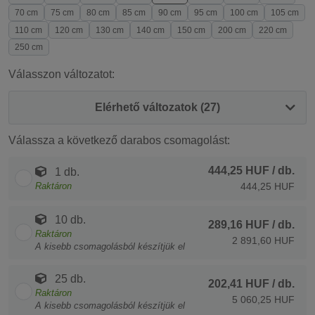
70 cm
75 cm
80 cm
85 cm
90 cm
95 cm
100 cm
105 cm
110 cm
120 cm
130 cm
140 cm
150 cm
200 cm
220 cm
250 cm
Válasszon változatot:
Elérhető változatok (27)
Válassza a következő darabos csomagolást:
444,25 HUF
/ db.
1 db.
Raktáron
444,25 HUF
10 db.
289,16 HUF
/ db.
Raktáron
2 891,60 HUF
A kisebb csomagolásból készítjük el
25 db.
202,41 HUF
/ db.
Raktáron
5 060,25 HUF
A kisebb csomagolásból készítjük el