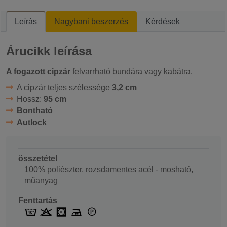
Leírás
Nagybani beszerzés
Kérdések
Árucikk leírása
A fogazott cipzár
felvarrható bundára vagy kabátra.
A cipzár teljes szélessége
3,2 cm
Hossz:
95 cm
Bontható
Autlock
összetétel
100% poliészter, rozsdamentes acél - mosható,
műanyag
Fenttartás