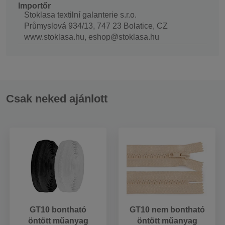
Importőr
Stoklasa textilní galanterie s.r.o.
Průmyslová 934/13, 747 23 Bolatice, CZ
www.stoklasa.hu, eshop@stoklasa.hu
Csak neked ajánlott
GT10 bontható
GT10 nem bontható
öntött műanyag
öntött műanyag