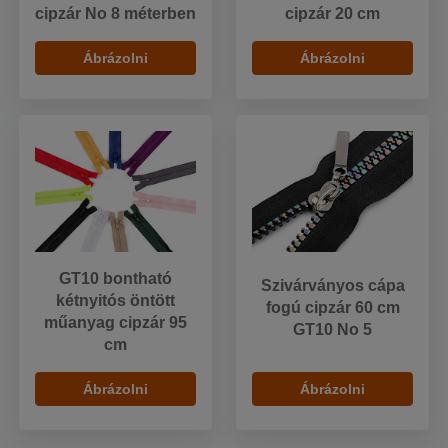
cipzár No 8 méterben
cipzár 20 cm
Ábrázolni
Ábrázolni
GT10 bontható
Szivárványos cápa
kétnyitós öntött
fogú cipzár 60 cm
műanyag cipzár 95
GT10 No 5
cm
Ábrázolni
Ábrázolni