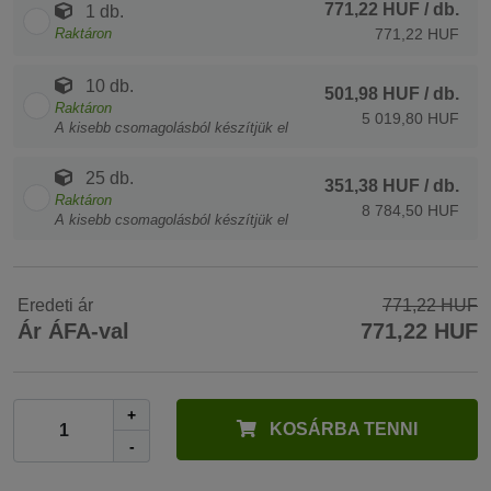
771,22 HUF
/ db.
1 db.
Raktáron
771,22 HUF
10 db.
501,98 HUF
/ db.
Raktáron
5 019,80 HUF
A kisebb csomagolásból készítjük el
25 db.
351,38 HUF
/ db.
Raktáron
8 784,50 HUF
A kisebb csomagolásból készítjük el
Eredeti ár
771,22 HUF
Ár ÁFA-val
771,22 HUF
+
KOSÁRBA TENNI
-