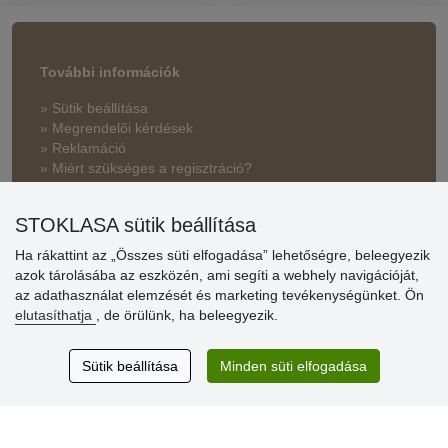
További információk
» Sütik beállítása
» Megrendelői kérdések
» Reklamáció
» Miért szükséges a regisztráció?
» Kedvezmények és jutalmak nagykereskedelmi
STOKLASA sütik beállítása
vásárlóinknak
Ha rákattint az „Összes süti elfogadása” lehetőségre, beleegyezik
» Súgó
azok tárolásába az eszközén, ami segíti a webhely navigációját,
az adathasználat elemzését és marketing tevékenységünket. Ön
elutasíthatja
, de örülünk, ha beleegyezik.
Vásárlók
értékelése
Sütik beállítása
Minden süti elfogadása
Excellent service
Thank you.