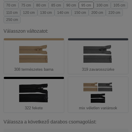
70 cm
75 cm
80 cm
85 cm
90 cm
95 cm
100 cm
105 cm
110 cm
120 cm
130 cm
140 cm
150 cm
200 cm
220 cm
250 cm
Válasszon változatot:
308 természetes barna
319 zavarosszürke
322 fekete
mix véletlen variánsok
Válassza a következő darabos csomagolást: