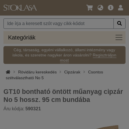
Nyelv
Fő
Beje
/
ajánlat
Pénznem
Kateg
Kategóriák
Cég, társaság, egyéni vállalkozó, állami intézmény vagy
iskola, és szeretne nagyker áron vásárolni?
Regisztráljon
most
Rövidáru kereskedés
Cipzárak
Csontos
szétválasztható No 5
GT10 bontható öntött műanyag cipzár
No 5 hossz. 95 cm bundába
Áru kódja:
590321