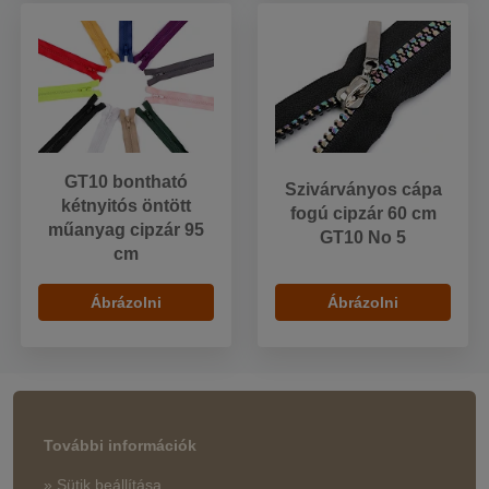
GT10 bontható
Szivárványos cápa
kétnyitós öntött
fogú cipzár 60 cm
műanyag cipzár 95
GT10 No 5
cm
Ábrázolni
Ábrázolni
További információk
» Sütik beállítása