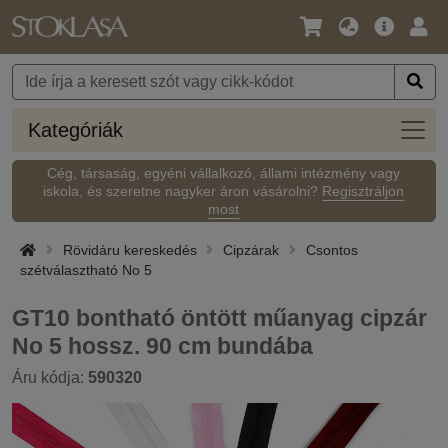
Nyelv
Fő
Beje
/
ajánlat
Pénznem
Kateg
Kategóriák
Cég, társaság, egyéni vállalkozó, állami intézmény vagy
iskola, és szeretne nagyker áron vásárolni?
Regisztráljon
most
Rövidáru kereskedés
Cipzárak
Csontos
szétválasztható No 5
GT10 bontható öntött műanyag cipzár
No 5 hossz. 90 cm bundába
Áru kódja:
590320