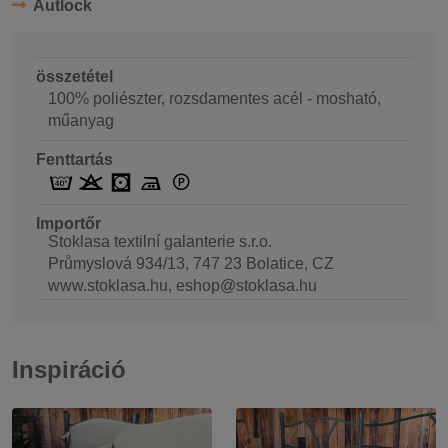
Autlock
összetétel
100% poliészter, rozsdamentes acél - mosható,
műanyag
Fenttartás
Importőr
Stoklasa textilní galanterie s.r.o.
Průmyslová 934/13, 747 23 Bolatice, CZ
www.stoklasa.hu, eshop@stoklasa.hu
Inspiráció