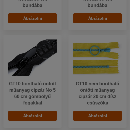
bundába
bundába
Ábrázolni
Ábrázolni
GT10 bontható öntött
GT10 nem bontható
műanyag cipzár No 5
öntött műanyag
60 cm gömbölyű
cipzár 20 cm dísz
fogakkal
csúszóka
Ábrázolni
Ábrázolni