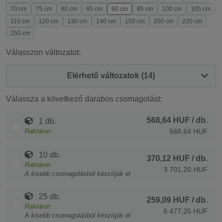
70 cm
75 cm
80 cm
85 cm
90 cm
95 cm
100 cm
105 cm
110 cm
120 cm
130 cm
140 cm
150 cm
200 cm
220 cm
250 cm
Válasszon változatot:
Elérhető változatok (14)
Válassza a következő darabos csomagolást:
568,64 HUF
/ db.
1 db.
Raktáron
568,64 HUF
10 db.
370,12 HUF
/ db.
Raktáron
3 701,20 HUF
A kisebb csomagolásból készítjük el
25 db.
259,09 HUF
/ db.
Raktáron
6 477,25 HUF
A kisebb csomagolásból készítjük el