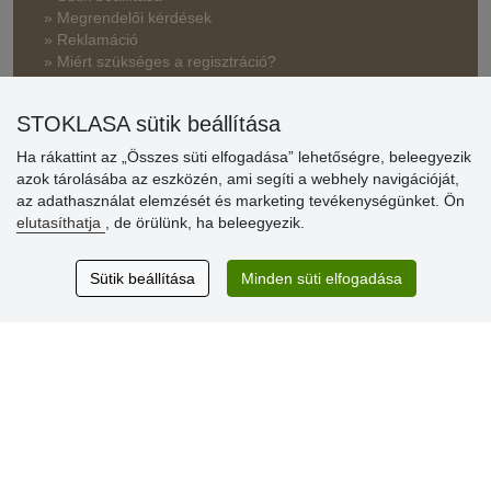
» Megrendelői kérdések
» Reklamáció
» Miért szükséges a regisztráció?
» Kedvezmények és jutalmak nagykereskedelmi
STOKLASA sütik beállítása
vásárlóinknak
Ha rákattint az „Összes süti elfogadása” lehetőségre, beleegyezik
» Súgó
azok tárolásába az eszközén, ami segíti a webhely navigációját,
az adathasználat elemzését és marketing tevékenységünket. Ön
elutasíthatja
, de örülünk, ha beleegyezik.
Vásárlók
értékelése
Sütik beállítása
Minden süti elfogadása
Excellent service
Thank you.
Aktuális 159 recenzió
* Nem ellenőrizzük a recenziókat