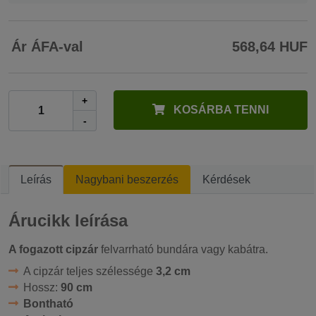
Ár ÁFA-val
568,64 HUF
+
KOSÁRBA TENNI
-
Leírás
Nagybani beszerzés
Kérdések
Árucikk leírása
A fogazott cipzár
felvarrható bundára vagy kabátra.
A cipzár teljes szélessége
3,2 cm
Hossz:
90 cm
Bontható