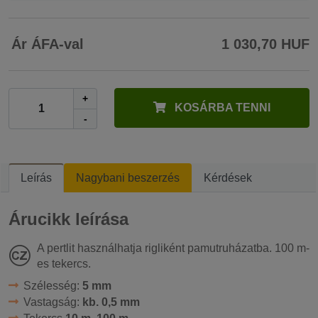
Ár ÁFA-val
1 030,70 HUF
+
KOSÁRBA TENNI
-
Leírás
Nagybani beszerzés
Kérdések
Árucikk leírása
A pertlit használhatja rigliként pamutruházatba. 100 m-
es tekercs.
Szélesség:
5 mm
Vastagság:
kb. 0,5 mm