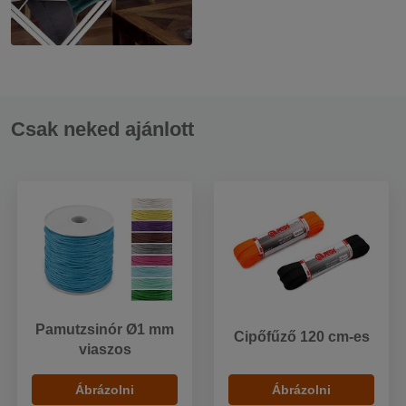
Csak neked ajánlott
Pamutzsinór Ø1 mm
Cipőfűző 120 cm-es
viaszos
Ábrázolni
Ábrázolni