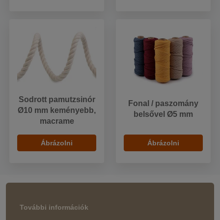
Sodrott pamutzsinór
Fonal / paszomány
Ø10 mm keményebb,
belsővel Ø5 mm
macrame
Ábrázolni
Ábrázolni
További információk