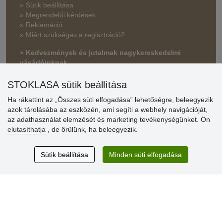
» Sütik beállítása
» Megrendelői kérdések
» Reklamáció
» Miért szükséges a regisztráció?
» Kedvezmények és jutalmak nagykereskedelmi
vásárlóinknak
» Súgó
STOKLASA sütik beállítása
Ha rákattint az „Összes süti elfogadása” lehetőségre, beleegyezik
azok tárolásába az eszközén, ami segíti a webhely navigációját,
Vásárlók
az adathasználat elemzését és marketing tevékenységünket. Ön
értékelése
elutasíthatja
, de örülünk, ha beleegyezik.
Excellent service
Sütik beállítása
Minden süti elfogadása
Thank you.
Aktuális 159 recenzió
* Nem ellenőrizzük a recenziókat