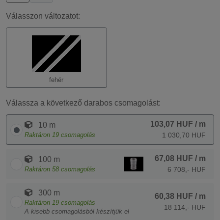
Válasszon változatot:
fehér
Válassza a következő darabos csomagolást:
103,07 HUF
/ m
10 m
Raktáron
19
csomagolás
1 030,70 HUF
67,08 HUF
/ m
100 m
Raktáron
58
csomagolás
6 708,- HUF
300 m
60,38 HUF
/ m
Raktáron
19
csomagolás
18 114,- HUF
A kisebb csomagolásból készítjük el