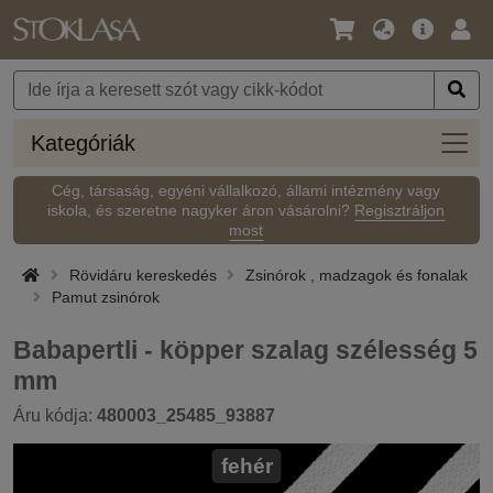
Nyelv
Fő
Beje
/
ajánlat
Pénznem
Kateg
Kategóriák
Cég, társaság, egyéni vállalkozó, állami intézmény vagy
iskola, és szeretne nagyker áron vásárolni?
Regisztráljon
most
Rövidáru kereskedés
Zsinórok , madzagok és fonalak
Pamut zsinórok
Babapertli - köpper szalag szélesség 5
mm
Áru kódja:
480003_25485_93887
fehér