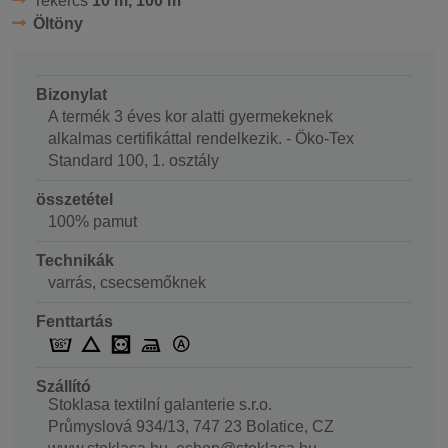
Tekercs
10 m, 100 m
Öltöny
Bizonylat
A termék 3 éves kor alatti gyermekeknek
alkalmas certifikáttal rendelkezik. - Öko-Tex
Standard 100, 1. osztály
összetétel
100% pamut
Technikák
varrás, csecsemőknek
Fenttartás
Szállító
Stoklasa textilní galanterie s.r.o.
Průmyslová 934/13, 747 23 Bolatice, CZ