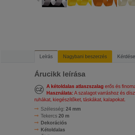
Leírás
Nagybani beszerzés
Kérdés
Árucikk leírása
A kétoldalas atlaszszalag
erős és finoma
Használata:
A szalagot varráshoz és dísz
ruhákat, kiegészítőket, táskákat, kalapokat.
Szélesség:
24 mm
Tekercs
20 m
Dekorációs
Kétoldalas