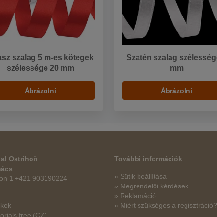
asz szalag 5 m-es kötegek
Szatén szalag szélesség
szélessége 20 mm
mm
Ábrázolni
Ábrázolni
al Ostrihoň
További információk
mács
» Sütik beállítása
fon 1 +421 903190224
» Megrendelői kérdések
» Reklamáció
kkek
» Miért szükséges a regisztráció?
orials free
(CZ)