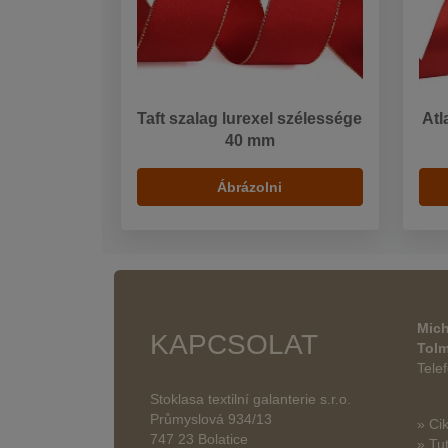
Taft szalag lurexel szélessége
Atl
40 mm
Ábrázolni
Mich
KAPCSOLAT
Tol
Tele
Stoklasa textilní galanterie s.r.o.
Průmyslová 934/13
» Ci
747 23 Bolatice
» Tut