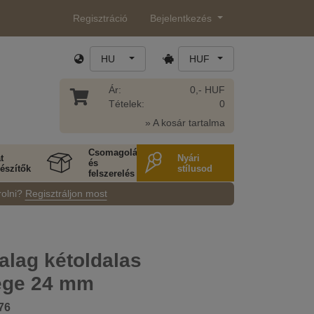
Regisztráció
Bejelentkezés
HU
HUF
Ár:
0,- HUF
Tételek:
0
» A kosár tartalma
Csomagolás
t
Nyári
és
észítők
stílusod
felszerelés
rolni?
Regisztráljon most
alag kétoldalas
ége 24 mm
76