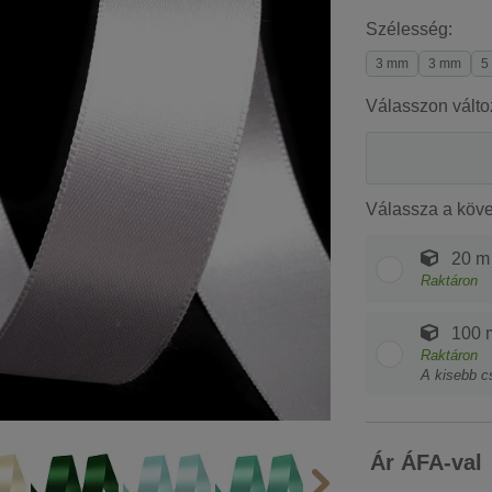
Szélesség:
3 mm
3 mm
5
Válasszon válto
Válassza a köv
20 m
Raktáron
100 
Raktáron
A kisebb c
Ár ÁFA-val