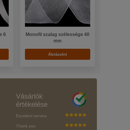
e 6
Monofil szalag szélessége 40
mm
Ábrázolni
Vásárlók
értékelése
Excellent service
Thank you.