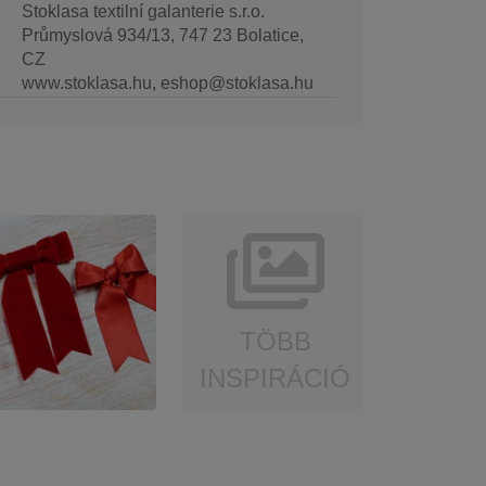
Stoklasa textilní galanterie s.r.o.
Průmyslová 934/13, 747 23 Bolatice,
CZ
www.stoklasa.hu, eshop@stoklasa.hu
TÖBB
INSPIRÁCIÓ