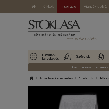
Cikkek
Inspiráció
Ajándék utalván
… már 36 éve Önökkel
Rövidáru
Szövetek
kereskedés
Cég, társaság, egyéni v
Rövidáru kereskedés
Szalagok
Atlasz