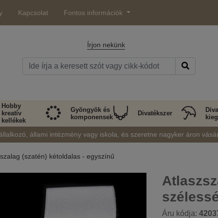
y
Kapcsolat
Fontos információk
Írjon nekünk
Hobby
Gyöngyök és
Diva
kreatív
Divatékszer
komponensek
kieg
kellékek
állalkozó, állami intézmény vagy iskola, és szeretne nagyker áron vásá
szalag (szatén) kétoldalas - egyszínű
Atlaszsz
széless
Áru kódja:
4203