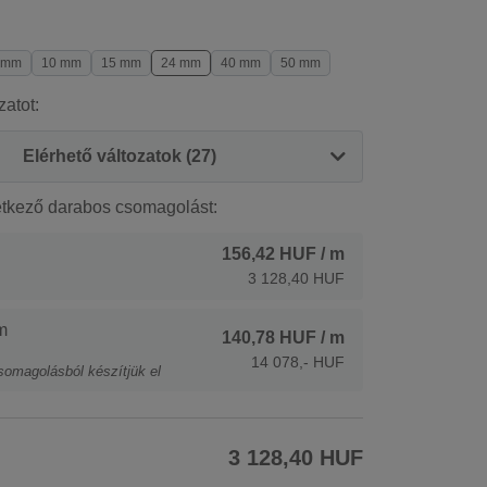
 mm
10 mm
15 mm
24 mm
40 mm
50 mm
zatot:
Elérhető változatok (27)
etkező darabos csomagolást:
156,42 HUF
/ m
3 128,40 HUF
m
140,78 HUF
/ m
14 078,- HUF
somagolásból készítjük el
3 128,40 HUF