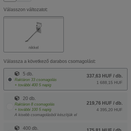
Válasszon változatot:
nikkel
Válassza a következő darabos csomagolást:
5 db.
337,63 HUF
/ db.
Raktáron
33
csomagolás
1 688,15 HUF
+ további
400
5 napig
20 db.
219,76 HUF
/ db.
Raktáron
8
csomagolás
+ további
100
5 napig
4 395,20 HUF
A kisebb csomagolásból készítjük el
400 db.
175,81 HUF
/ db.