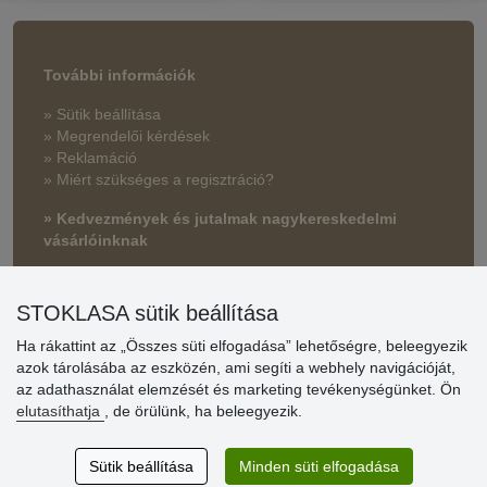
További információk
» Sütik beállítása
» Megrendelői kérdések
» Reklamáció
» Miért szükséges a regisztráció?
» Kedvezmények és jutalmak nagykereskedelmi
vásárlóinknak
» Súgó
STOKLASA sütik beállítása
Ha rákattint az „Összes süti elfogadása” lehetőségre, beleegyezik
Vásárlók
azok tárolásába az eszközén, ami segíti a webhely navigációját,
értékelése
az adathasználat elemzését és marketing tevékenységünket. Ön
elutasíthatja
, de örülünk, ha beleegyezik.
Excellent service
Thank you.
Sütik beállítása
Minden süti elfogadása