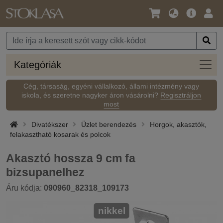
Nyelv
Fő
Beje
/
ajánlat
Pénznem
Kateg
Kategóriák
Cég, társaság, egyéni vállalkozó, állami intézmény vagy
iskola, és szeretne nagyker áron vásárolni?
Regisztráljon
most
Divatékszer
Üzlet berendezés
Horgok, akasztók,
felakasztható kosarak és polcok
Akasztó hossza 9 cm fa
bizsupanelhez
Áru kódja:
090960_82318_109173
nikkel