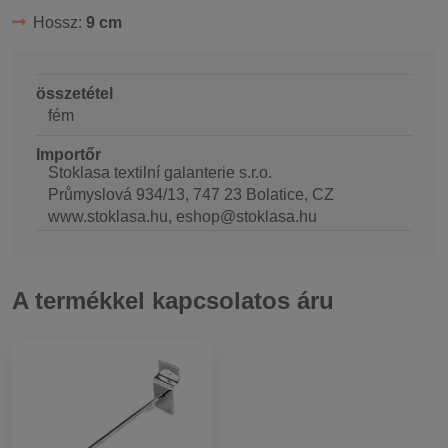
Hossz:
9 cm
összetétel
fém
Importőr
Stoklasa textilní galanterie s.r.o.
Průmyslová 934/13, 747 23 Bolatice, CZ
www.stoklasa.hu, eshop@stoklasa.hu
A termékkel kapcsolatos áru