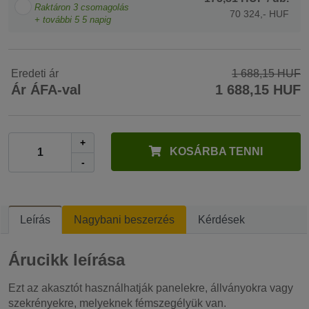
Raktáron
3
csomagolás
70 324,- HUF
+ további
5
5 napig
Eredeti ár
1 688,15 HUF
Ár ÁFA-val
1 688,15 HUF
+
KOSÁRBA TENNI
-
Leírás
Nagybani beszerzés
Kérdések
Árucikk leírása
Ezt az akasztót használhatják panelekre, állványokra vagy
szekrényekre, melyeknek fémszegélyük van.