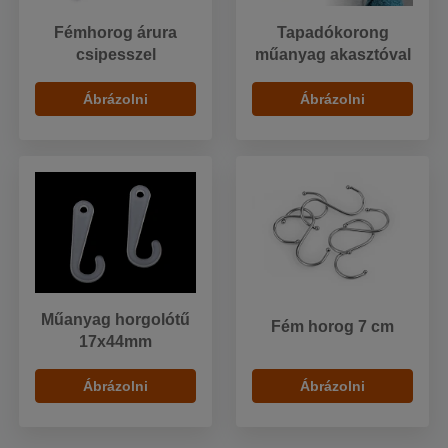
Fémhorog árura
Tapadókorong
csipesszel
műanyag akasztóval
Ábrázolni
Ábrázolni
Műanyag horgolótű
Fém horog 7 cm
17x44mm
Ábrázolni
Ábrázolni