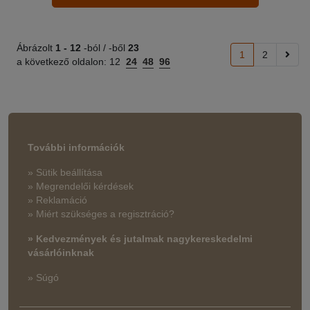
Ábrázolt
1 -
12
-ból / -ből
23
1
2
a következő oldalon:
12
24
48
96
További információk
» Sütik beállítása
» Megrendelői kérdések
» Reklamáció
» Miért szükséges a regisztráció?
» Kedvezmények és jutalmak nagykereskedelmi
vásárlóinknak
» Súgó