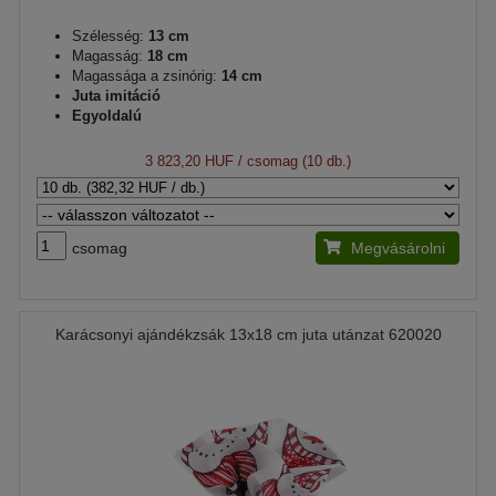
Szélesség:
13 cm
Magasság:
18 cm
Magassága a zsinórig:
14 cm
Juta imitáció
Egyoldalú
3 823,20 HUF
/ csomag (10 db.)
csomag
Megvásárolni
Karácsonyi ajándékzsák 13x18 cm juta utánzat 620020