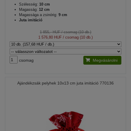
Szélesség:
10 cm
Magasság:
12 cm
Magassága a zsinórig:
9 cm
Juta imitáció
1 855,- HUF
/ csomag (10 db.)
1 576,80 HUF
/ csomag (10 db.)
csomag
Megvásárolni
Ajándékzsák pelyhek 10x13 cm juta imitáció 770136