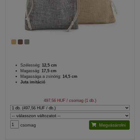
Szélesség:
12,5 cm
Magasság:
17,5 cm
Magassága a zsinórig:
14,5 cm
Juta imitáció
497,56 HUF
/ csomag (1 db.)
csomag
Megvásárolni