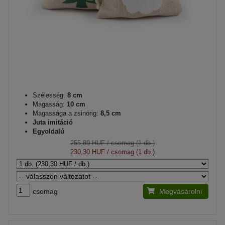
Szélesség:
8 cm
Magasság:
10 cm
Magassága a zsinórig:
8,5 cm
Juta imitáció
Egyoldalú
255,89 HUF
/ csomag (1 db.)
230,30 HUF
/ csomag (1 db.)
csomag
Megvásárolni