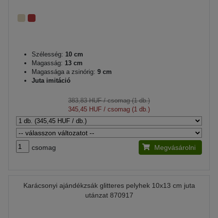
Szélesség:
10 cm
Magasság:
13 cm
Magassága a zsinórig:
9 cm
Juta imitáció
383,83 HUF
/ csomag (1 db.)
345,45 HUF
/ csomag (1 db.)
csomag
Megvásárolni
Karácsonyi ajándékzsák glitteres pelyhek 10x13 cm juta
utánzat 870917