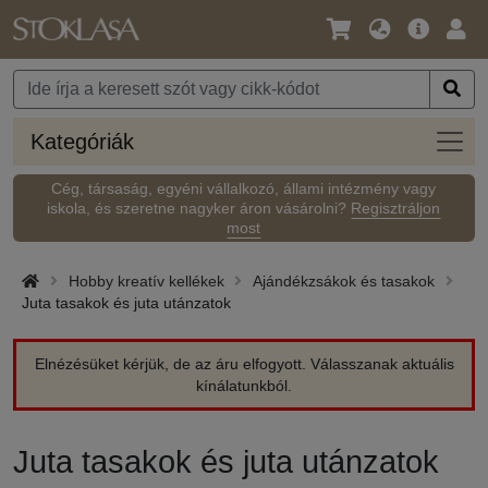
Nyelv
Fő
Beje
/
ajánlat
Pénznem
Kateg
Kategóriák
Cég, társaság, egyéni vállalkozó, állami intézmény vagy
iskola, és szeretne nagyker áron vásárolni?
Regisztráljon
most
Hobby kreatív kellékek
Ajándékzsákok és tasakok
Juta tasakok és juta utánzatok
Elnézésüket kérjük, de az áru elfogyott. Válasszanak aktuális
kínálatunkból.
Juta tasakok és juta utánzatok