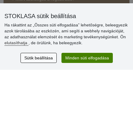
» Kedvezmények és jutalmak nagykereskedelmi
STOKLASA sütik beállítása
vásárlóinknak
Ha rákattint az „Összes süti elfogadása” lehetőségre, beleegyezik
» Súgó
azok tárolásába az eszközén, ami segíti a webhely navigációját,
az adathasználat elemzését és marketing tevékenységünket. Ön
elutasíthatja
, de örülünk, ha beleegyezik.
Vásárlók
értékelése
Sütik beállítása
Minden süti elfogadása
Excellent service
Thank you.
Aktuális 159 recenzió
* Nem ellenőrizzük a recenziókat