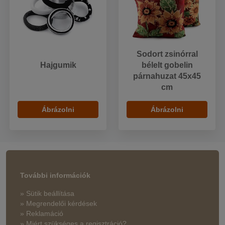
Sodort zsinórral
Hajgumik
bélelt gobelin
párnahuzat 45x45
cm
Ábrázolni
Ábrázolni
További információk
» Sütik beállítása
» Megrendelői kérdések
» Reklamáció
» Miért szükséges a regisztráció?