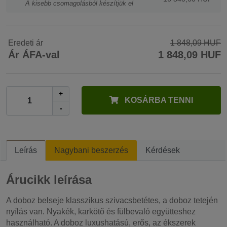
A kisebb csomagolásból készítjük el
Eredeti ár
1 848,09 HUF
Ár ÁFA-val
1 848,09 HUF
+
KOSÁRBA TENNI
-
Leírás
Nagybani beszerzés
Kérdések
Árucikk leírása
A doboz belseje klasszikus szivacsbetétes, a doboz tetején
nyílás van. Nyakék, karkötő és fülbevaló együtteshez
használható. A doboz luxushatású, erős, az ékszerek