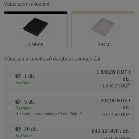
Válasszon változatot:
1 fekete
3 ecru
Válassza a következő darabos csomagolást:
1 848,09 HUF
/
1 db.
db.
Raktáron
1 848,09 HUF
1 202,90 HUF
/
5 db.
db.
Raktáron
A kisebb csomagolásból készítjük el
6 014,50 HUF
20 db.
842,03 HUF
/ db.
Raktáron
16 840,60 HUF