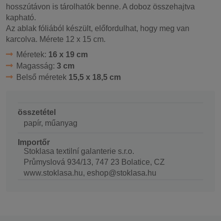
hosszútávon is tárolhatók benne. A doboz összehajtva
kapható.
Az ablak fóliából készült, előfordulhat, hogy meg van
karcolva. Mérete 12 x 15 cm.
Méretek:
16 x 19 cm
Magasság:
3 cm
Belső méretek
15,5 x 18,5 cm
összetétel
papír, műanyag
Importőr
Stoklasa textilní galanterie s.r.o.
Průmyslová 934/13, 747 23 Bolatice, CZ
www.stoklasa.hu, eshop@stoklasa.hu