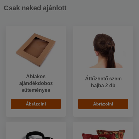
Csak neked ajánlott
Ablakos
Átfűzhető szem
ajándékdoboz
hajba 2 db
süteményes
Ábrázolni
Ábrázolni