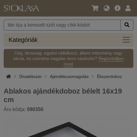
Nyelv
Fő
Beje
/
ajánlat
Pénznem
Kateg
Kategóriák
Cég, társaság, egyéni vállalkozó, állami intézmény vagy
iskola, és szeretne nagyker áron vásárolni?
Regisztráljon
most
Divatékszer
Ajéndékcsomagolás
Ékszerdoboz
Ablakos ajándékdoboz bélelt 16x19
cm
Áru kódja:
090350