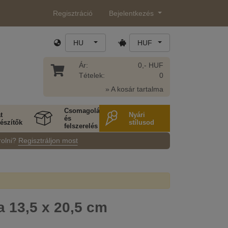
Regisztráció
Bejelentkezés
HU
HUF
Ár:
0,- HUF
Tételek:
0
» A kosár tartalma
Csomagolás
t
Nyári
és
észítők
stílusod
felszerelés
rolni?
Regisztráljon most
a 13,5 x 20,5 cm