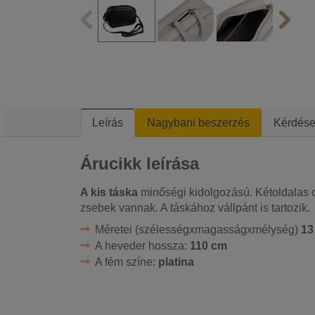
Leírás
Nagybani beszerzés
Kérdés
Árucikk leírása
A kis táska
minőségi kidolgozású. Kétoldalas c
zsebek vannak. A táskához vállpánt is tartozik.
Méretei (szélességxmagasságxmélység)
13
A heveder hossza:
110 cm
A fém színe:
platina