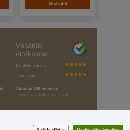
Ábrázolni
Vásárlók
értékelése
Excellent service
Thank you.
Aktuális 159 recenzió
ak
* Nem ellenőrizzük a recenziókat
Sütik beállítása
Minden süti elfogadása