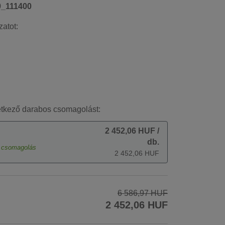
9_111400
zatot:
etkező darabos csomagolást:
2 452,06 HUF
/
db.
csomagolás
2 452,06 HUF
6 586,97 HUF
2 452,06 HUF