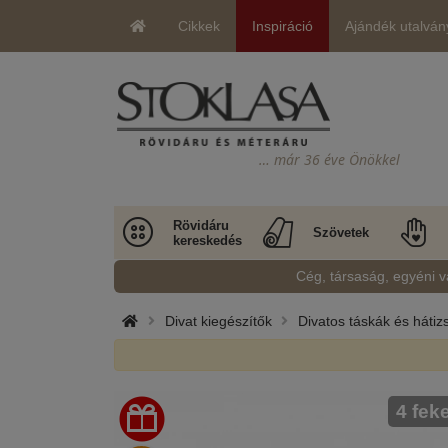
Cikkek
Inspiráció
Ajándék utalván
… már 36 éve Önökkel
Rövidáru
Szövetek
kereskedés
Cég, társaság, egyéni v
Divat kiegészítők
Divatos táskák és hátiz
4 fek