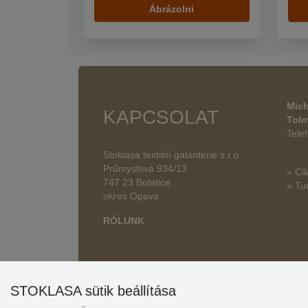
Ábrázolni
Mich
KAPCSOLAT
Tol
Tele
Stoklasa textilní galanterie s.r.o.
Průmyslová 934/13
» Ci
747 23 Bolatice
» Tut
okres Opava
RÓLUNK
STOKLASA sütik beállítása