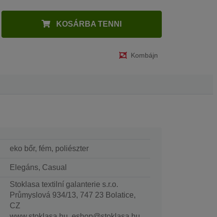
KOSÁRBA TENNI
Kombájn
eko bőr, fém, poliészter
Elegáns, Casual
Stoklasa textilní galanterie s.r.o.
Průmyslová 934/13, 747 23 Bolatice,
CZ
www.stoklasa.hu, eshop@stoklasa.hu