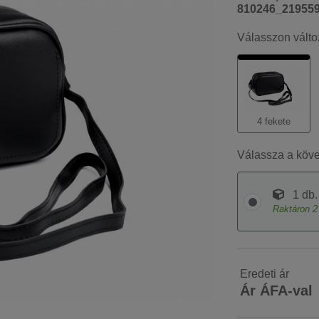
810246_21955
Válasszon válto
4 fekete
Válassza a köv
1 db.
Raktáron
2
Eredeti ár
Ár ÁFA-val