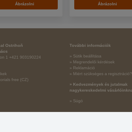
Ábrázolni
Ábrázolni
al Ostrihoň
További információk
mács
» Sütik beállítása
fon 1 +421 903190224
» Megrendelői kérdések
» Reklamáció
kkek
» Miért szükséges a regisztráció?
orials free
(CZ)
» Kedvezmények és jutalmak
nagykereskedelmi vásárlóinkn
» Súgó