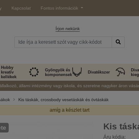
y
Kapcsolat
Fontos információk
Írjon nekünk
Hobby
Gyöngyök és
Diva
kreatív
Divatékszer
komponensek
kieg
kellékek
állalkozó, állami intézmény vagy iskola, és szeretne nagyker áron vásá
sákok
Kis táskák, crossbody vesetáskák és övtáskák
amíg a készlet tart
Kis tásk
ete
Áru kódja: