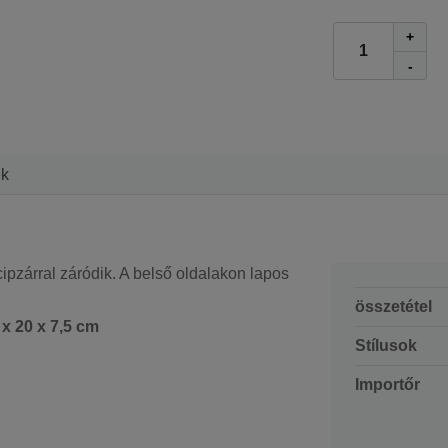
+
-
ek
ipzárral záródik. A belső oldalakon lapos
összetétel
 x 20 x 7,5 cm
Stílusok
Importőr